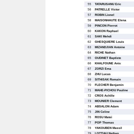
55
TATARUSANU Eric
56
PATRELLE Victor
57
ROBIN Lionel
58
MAISONHAUTE Elena
59
PINCON Pierrot
60
KAKON Raphael
61
SAKI Mehdi
62
GHESQUIERE Louis
63
MIZANDJIAN Antoine
64
RICHE Nathan
65
OUDINET Baptiste
66
KHALFOUNE Anis
67
ZORZI Ema
68
ZHU Lucas
69
SITHISAK Romain
70
FLECHER Benjamin
71
MAHE-PICHOU Pauline
72
CROS Achille
73
MOUNIER Clement
74
ABSALON Adam
75
JIN Celine
76
ROSU Matei
77
POP Thomas
78
YAKOUBEN Massil
79
LOTTIAU Nathan