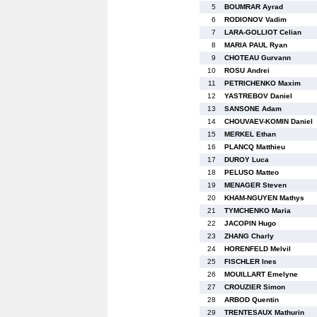
5
BOUMRAR Ayrad
6
RODIONOV Vadim
7
LARA-GOLLIOT Celian
8
MARIA PAUL Ryan
9
CHOTEAU Gurvann
10
ROSU Andrei
11
PETRICHENKO Maxim
12
YASTREBOV Daniel
13
SANSONE Adam
14
CHOUVAEV-KOMIN Daniel
15
MERKEL Ethan
16
PLANCQ Matthieu
17
DUROY Luca
18
PELUSO Matteo
19
MENAGER Steven
20
KHAM-NGUYEN Mathys
21
TYMCHENKO Maria
22
JACOPIN Hugo
23
ZHANG Charly
24
HORENFELD Melvil
25
FISCHLER Ines
26
MOUILLART Emelyne
27
CROUZIER Simon
28
ARBOD Quentin
29
TRENTESAUX Mathurin