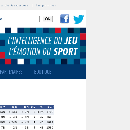
rs de Groupes
|
Imprimer
te
PARTENAIRES
BOUTIQUE
R 7
R 8
R 9
Pts
Tr.
Perf
 14N
+ 13B
+ 7N
8
42½
1709
 9N
= 4B
= 8N
7
47
1628
 10N
+ 24B
= 4N
7
45
1697
 7B
= 2N
= 3B
7
43
1585