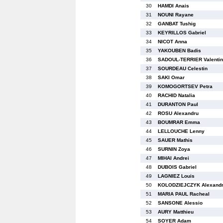
30
HAMDI Anais
31
NOUNI Rayane
32
GANBAT Tushig
33
KEYRILLOS Gabriel
34
NICOT Anna
35
YAKOUBEN Badis
36
SADOUL-TERRIER Valentin
37
SOURDEAU Celestin
38
SAKI Omar
39
KOMOGORTSEV Petra
40
RACHID Natalia
41
DURANTON Paul
42
ROSU Alexandru
43
BOUMRAR Emma
44
LELLOUCHE Lenny
45
SAUER Mathis
46
SURNIN Zoya
47
MIHAI Andrei
48
DUBOIS Gabriel
49
LAGNIEZ Louis
50
KOLODZIEJCZYK Alexand
51
MARIA PAUL Racheal
52
SANSONE Alessio
53
AURY Matthieu
54
SOYER Adam