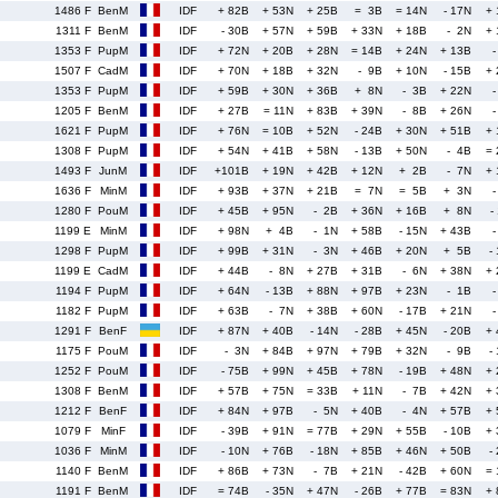
1486 F
BenM
IDF
+ 82B
+ 53N
+ 25B
= 3B
= 14N
- 17N
+
1311 F
BenM
IDF
- 30B
+ 57N
+ 59B
+ 33N
+ 18B
- 2N
+
1353 F
PupM
IDF
+ 72N
+ 20B
+ 28N
= 14B
+ 24N
+ 13B
1507 F
CadM
IDF
+ 70N
+ 18B
+ 32N
- 9B
+ 10N
- 15B
+
1353 F
PupM
IDF
+ 59B
+ 30N
+ 36B
+ 8N
- 3B
+ 22N
1205 F
BenM
IDF
+ 27B
= 11N
+ 83B
+ 39N
- 8B
+ 26N
1621 F
PupM
IDF
+ 76N
= 10B
+ 52N
- 24B
+ 30N
+ 51B
+
1308 F
PupM
IDF
+ 54N
+ 41B
+ 58N
- 13B
+ 50N
- 4B
=
1493 F
JunM
IDF
+101B
+ 19N
+ 42B
+ 12N
+ 2B
- 7N
+
1636 F
MinM
IDF
+ 93B
+ 37N
+ 21B
= 7N
= 5B
+ 3N
1280 F
PouM
IDF
+ 45B
+ 95N
- 2B
+ 36N
+ 16B
+ 8N
-
1199 E
MinM
IDF
+ 98N
+ 4B
- 1N
+ 58B
- 15N
+ 43B
1298 F
PupM
IDF
+ 99B
+ 31N
- 3N
+ 46B
+ 20N
+ 5B
-
1199 E
CadM
IDF
+ 44B
- 8N
+ 27B
+ 31B
- 6N
+ 38N
+
1194 F
PupM
IDF
+ 64N
- 13B
+ 88N
+ 97B
+ 23N
- 1B
1182 F
PupM
IDF
+ 63B
- 7N
+ 38B
+ 60N
- 17B
+ 21N
1291 F
BenF
IDF
+ 87N
+ 40B
- 14N
- 28B
+ 45N
- 20B
+
1175 F
PouM
IDF
- 3N
+ 84B
+ 97N
+ 79B
+ 32N
- 9B
-
1252 F
PouM
IDF
- 75B
+ 99N
+ 45B
+ 78N
- 19B
+ 48N
+
1308 F
BenM
IDF
+ 57B
+ 75N
= 33B
+ 11N
- 7B
+ 42N
+
1212 F
BenF
IDF
+ 84N
+ 97B
- 5N
+ 40B
- 4N
+ 57B
+
1079 F
MinF
IDF
- 39B
+ 91N
= 77B
+ 29N
+ 55B
- 10B
+
1036 F
MinM
IDF
- 10N
+ 76B
- 18N
+ 85B
+ 46N
+ 50B
-
1140 F
BenM
IDF
+ 86B
+ 73N
- 7B
+ 21N
- 42B
+ 60N
=
1191 F
BenM
IDF
= 74B
- 35N
+ 47N
- 26B
+ 77B
= 83N
+