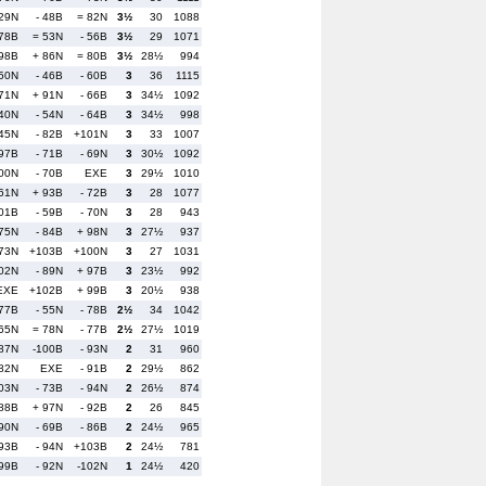
 29N
- 48B
= 82N
3½
30
1088
 78B
= 53N
- 56B
3½
29
1071
 98B
+ 86N
= 80B
3½
28½
994
 50N
- 46B
- 60B
3
36
1115
 71N
+ 91N
- 66B
3
34½
1092
 40N
- 54N
- 64B
3
34½
998
 45N
- 82B
+101N
3
33
1007
 97B
- 71B
- 69N
3
30½
1092
00N
- 70B
EXE
3
29½
1010
 61N
+ 93B
- 72B
3
28
1077
01B
- 59B
- 70N
3
28
943
 75N
- 84B
+ 98N
3
27½
937
 73N
+103B
+100N
3
27
1031
02N
- 89N
+ 97B
3
23½
992
EXE
+102B
+ 99B
3
20½
938
 77B
- 55N
- 78B
2½
34
1042
 65N
= 78N
- 77B
2½
27½
1019
 87N
-100B
- 93N
2
31
960
 82N
EXE
- 91B
2
29½
862
03N
- 73B
- 94N
2
26½
874
 88B
+ 97N
- 92B
2
26
845
 90N
- 69B
- 86B
2
24½
965
 93B
- 94N
+103B
2
24½
781
 99B
- 92N
-102N
1
24½
420