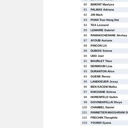
80
BIMONT Maelyss
81
PALMAS Adriana
82
JIN Mark
83
PHAN Tran Hong Dat
84
TEA Leonard
85
LEMAIRE Gabriel
86
RAMAKICHENANE Akshay
87
AYOUB Auriane
88
PINCON Lili
89
DUBOIS Selene
90
UDO Joel
91
BOURLET Theo
92
DERMOUM Lina
93
DURANTON Alice
94
GUENE Renzo
95
LANDOEUER Jessy
96
BEN KACEM Molka
97
KHICHANE Selena
98
HORENFELD Vadim
99
GOVINDAPILLAI Divya
100
CHAMBEL Daniel
101
PANNETIER-MASSARANI De
102
FRECHIN Theophile
103
YOUNSI Ilyana