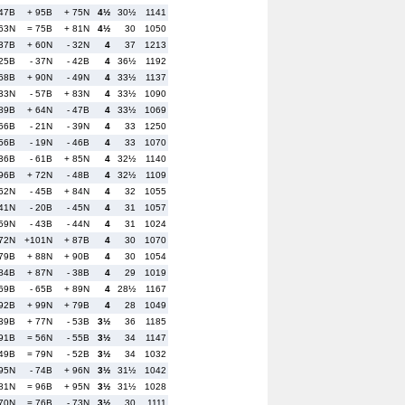
 47B
+ 95B
+ 75N
4½
30½
1141
 63N
= 75B
+ 81N
4½
30
1050
 37B
+ 60N
- 32N
4
37
1213
 25B
- 37N
- 42B
4
36½
1192
 68B
+ 90N
- 49N
4
33½
1137
 33N
- 57B
+ 83N
4
33½
1090
 89B
+ 64N
- 47B
4
33½
1069
 66B
- 21N
- 39N
4
33
1250
 56B
- 19N
- 46B
4
33
1070
 36B
- 61B
+ 85N
4
32½
1140
 96B
+ 72N
- 48B
4
32½
1109
 62N
- 45B
+ 84N
4
32
1055
 41N
- 20B
- 45N
4
31
1057
 59N
- 43B
- 44N
4
31
1024
 72N
+101N
+ 87B
4
30
1070
 79B
+ 88N
+ 90B
4
30
1054
 84B
+ 87N
- 38B
4
29
1019
 69B
- 65B
+ 89N
4
28½
1167
 92B
+ 99N
+ 79B
4
28
1049
 39B
+ 77N
- 53B
3½
36
1185
 91B
= 56N
- 55B
3½
34
1147
 49B
= 79N
- 52B
3½
34
1032
 95N
- 74B
+ 96N
3½
31½
1042
 81N
= 96B
+ 95N
3½
31½
1028
 70N
= 76B
- 73N
3½
30
1111