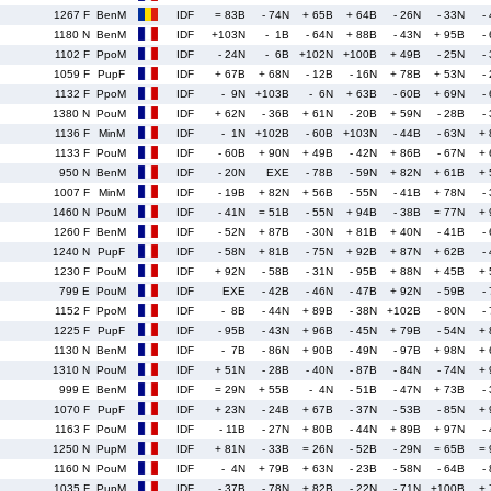
1267 F
BenM
IDF
= 83B
- 74N
+ 65B
+ 64B
- 26N
- 33N
-
1180 N
BenM
IDF
+103N
- 1B
- 64N
+ 88B
- 43N
+ 95B
-
1102 F
PpoM
IDF
- 24N
- 6B
+102N
+100B
+ 49B
- 25N
-
1059 F
PupF
IDF
+ 67B
+ 68N
- 12B
- 16N
+ 78B
+ 53N
-
1132 F
PpoM
IDF
- 9N
+103B
- 6N
+ 63B
- 60B
+ 69N
-
1380 N
PouM
IDF
+ 62N
- 36B
+ 61N
- 20B
+ 59N
- 28B
-
1136 F
MinM
IDF
- 1N
+102B
- 60B
+103N
- 44B
- 63N
+
1133 F
PouM
IDF
- 60B
+ 90N
+ 49B
- 42N
+ 86B
- 67N
+
950 N
BenM
IDF
- 20N
EXE
- 78B
- 59N
+ 82N
+ 61B
+
1007 F
MinM
IDF
- 19B
+ 82N
+ 56B
- 55N
- 41B
+ 78N
-
1460 N
PouM
IDF
- 41N
= 51B
- 55N
+ 94B
- 38B
= 77N
+
1260 F
BenM
IDF
- 52N
+ 87B
- 30N
+ 81B
+ 40N
- 41B
-
1240 N
PupF
IDF
- 58N
+ 81B
- 75N
+ 92B
+ 87N
+ 62B
-
1230 F
PouM
IDF
+ 92N
- 58B
- 31N
- 95B
+ 88N
+ 45B
+
799 E
PouM
IDF
EXE
- 42B
- 46N
- 47B
+ 92N
- 59B
-
1152 F
PpoM
IDF
- 8B
- 44N
+ 89B
- 38N
+102B
- 80N
-
1225 F
PupF
IDF
- 95B
- 43N
+ 96B
- 45N
+ 79B
- 54N
+
1130 N
BenM
IDF
- 7B
- 86N
+ 90B
- 49N
- 97B
+ 98N
+
1310 N
PouM
IDF
+ 51N
- 28B
- 40N
- 87B
- 84N
- 74N
+
999 E
BenM
IDF
= 29N
+ 55B
- 4N
- 51B
- 47N
+ 73B
-
1070 F
PupF
IDF
+ 23N
- 24B
+ 67B
- 37N
- 53B
- 85N
+
1163 F
PouM
IDF
- 11B
- 27N
+ 80B
- 44N
+ 89B
+ 97N
-
1250 N
PupM
IDF
+ 81N
- 33B
= 26N
- 52B
- 29N
= 65B
=
1160 N
PouM
IDF
- 4N
+ 79B
+ 63N
- 23B
- 58N
- 64B
-
1035 F
PupM
IDF
- 37B
- 78N
+ 82B
- 22N
- 71N
+100B
+