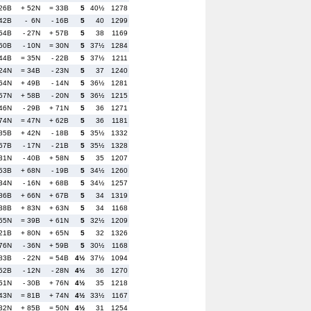
 26B
+ 52N
= 33B
5
40½
1278
 42B
- 6N
- 16B
5
40
1299
 54B
- 27N
+ 57B
5
38
1169
 60B
- 10N
= 30N
5
37½
1284
 44B
= 35N
- 22B
5
37½
1211
 24N
= 34B
- 23N
5
37
1240
 64N
+ 49B
- 14N
5
36½
1281
 57N
+ 58B
- 20N
5
36½
1215
 46N
- 29B
+ 71N
5
36
1271
 74N
= 47N
+ 62B
5
36
1181
 85B
+ 42N
- 18B
5
35½
1332
 67B
- 17N
- 21B
5
35½
1328
 31N
- 40B
+ 58N
5
35
1207
 53B
+ 68N
- 19B
5
34½
1260
 34N
- 16N
+ 68B
5
34½
1257
 86B
+ 66N
+ 67B
5
34
1319
 38B
+ 83N
+ 63N
5
34
1168
 55N
= 39B
+ 61N
5
32½
1209
 21B
+ 80N
+ 65N
5
32
1326
 76N
- 36N
+ 59B
5
30½
1168
 83B
- 22N
= 54B
4½
37½
1094
 52B
- 12N
- 28N
4½
36
1270
 51N
- 30B
+ 76N
4½
35
1218
 43N
= 81B
+ 74N
4½
33½
1167
 32N
+ 85B
= 50N
4½
31
1254