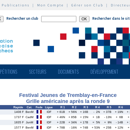
|
Publications
|
Mon Compte
|
Gérer son Club
|
Directeu
Rechercher un club
Rechercher dans le si
PÉTITIONS
SECTEURS
DOCUMENTS
DÉVELOPPEMENT
Festival Jeunes de Tremblay-en-France
Grille américaine après la ronde 9
Rapide
Cat.
Fede
Ligue
R 1
R 2
R 3
R 4
R 5
R 6
1408 F
BenM
IDF
+ 61B
+ 56N
+ 16B
- 2N
+ 37B
+ 19N
+
1737 F
CadM
IDF
+ 46N
+ 85B
+ 15N
+ 1B
- 13N
+ 6B
+
1835 F
JunM
IDF
+ 22B
+ 34N
+ 17B
= 5N
+ 9N
- 14B
+
1577 F
BenM
IDF
+ 78B
- 16N
+ 74B
+ 53N
+ 25B
+ 12N
+