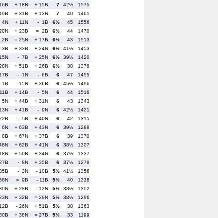
 16B
+ 18N
+ 15B
7
42½
1575
 19B
+ 31B
+ 13N
7
40
1461
- 4N
+ 11N
- 1B
6½
45
1556
 20N
+ 23B
= 2B
6½
44
1470
- 2B
= 25N
+ 17B
6½
43
1513
- 3B
+ 33B
+ 24N
6½
41½
1453
 15N
- 7B
+ 25N
6½
39½
1420
 28N
+ 51B
+ 26B
6½
38
1378
 17B
- 1N
- 6B
6
47
1455
- 1B
- 15N
+ 36B
6
45½
1496
 11B
+ 14B
- 5N
6
44
1518
- 5N
+ 44B
+ 31N
6
43
1343
 13N
+ 41B
- 9N
6
42½
1421
 22B
- 5B
+ 40N
6
42
1315
- 6N
+ 63B
+ 43N
6
39½
1288
- 8B
+ 67N
+ 37B
6
39
1370
 48N
+ 62B
+ 41N
6
38½
1307
 18N
+ 50B
+ 34N
6
37½
1337
 27B
- 8N
+ 35B
6
37½
1279
 35B
- 3N
- 10B
5½
41½
1356
 58N
= 9B
- 11B
5½
40
1338
 30N
+ 28B
- 12N
5½
38½
1302
 23N
+ 32B
= 29N
5½
38½
1296
 12B
- 26N
+ 51B
5½
38
1363
 80B
+ 38N
= 27B
5½
33
1199