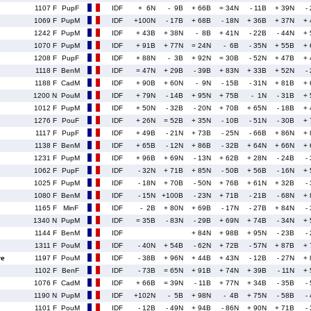
1107 F
PupF
IDF
+ 6N
- 9B
+ 66B
= 34N
- 11B
+ 39N
-
1069 F
PupM
IDF
+100N
- 17B
+ 68B
- 18N
+ 36B
+ 37N
+
1242 F
PupM
IDF
+ 43B
+ 38N
- 8B
+ 41N
- 22B
- 44N
+
1070 F
PupM
IDF
+ 91B
+ 77N
= 24N
- 6B
- 35N
+ 55B
+
1208 F
PupF
IDF
+ 88N
- 3B
+ 92N
= 30B
- 52N
+ 47B
+
1118 F
BenM
IDF
= 47N
+ 29B
- 39B
+ 83N
+ 33B
+ 52N
-
1188 F
CadM
IDF
+ 90B
+ 60N
- 9N
- 15B
- 31N
+ 81B
+
1200 N
PouM
IDF
+ 79N
- 14B
+ 95N
+ 75B
- 1N
- 31B
+
1012 F
PupM
IDF
+ 50N
- 32B
- 20N
+ 70B
+ 65N
- 18B
+
1276 F
PouF
IDF
+ 26N
= 52B
+ 35N
- 10B
- 51N
- 30B
+
1117 F
PupF
IDF
+ 49B
- 21N
+ 73B
- 25N
- 66B
+ 86N
+
1138 F
BenM
IDF
+ 65B
- 12N
+ 86B
- 32B
+ 64N
+ 66N
+
1231 F
PupM
IDF
+ 96B
+ 69N
- 13N
+ 62B
+ 28N
- 24B
-
1062 F
PupF
IDF
- 32N
+ 71B
+ 85N
- 50B
+ 56B
- 16N
+
1025 F
PupM
IDF
- 18N
+ 70B
- 50N
+ 76B
+ 61N
+ 32B
-
1080 F
BenM
IDF
- 15N
+100B
- 23N
+ 71B
- 21B
- 68N
+
1165 F
MinF
IDF
- 2B
+ 80N
+ 69B
- 17N
- 27B
+ 84N
-
1340 N
PupM
IDF
= 35B
- 83N
- 29B
+ 69N
+ 74B
- 34N
+
1144 F
BenM
IDF
+ 84N
+ 98B
+ 95N
- 23B
-
1311 F
PouM
IDF
- 40N
+ 54B
- 62N
+ 72B
- 57N
+ 87B
+
re
1197 F
PouM
IDF
- 38B
+ 96N
+ 44B
+ 43N
- 12B
- 27N
+
1102 F
BenF
IDF
- 73B
= 65N
+ 91B
+ 74N
+ 39B
- 11N
+
1076 F
CadM
IDF
+ 66B
= 39N
- 11B
+ 77N
+ 34B
- 35B
-
1190 N
PupM
IDF
+102N
- 5B
+ 98N
- 4B
+ 75N
- 58B
-
1101 F
PouM
IDF
- 12B
- 49N
+ 94B
- 86N
+ 90N
+ 71B
-