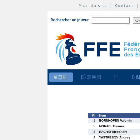
Plan du site
|
Contact
Rechercher un joueur
ACCUEIL
DÉCOUVRIR
FFE
COM
Pl
Nom
1
BORNHOFEN Valentin
2
MORAIS Thomas
3
RACHID Alexandre
4
YASTREBOV Andrey