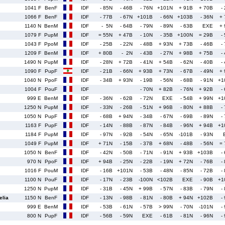
1041 F
BenF
IDF
- 85N
- 46B
- 76N
+101N
+ 91B
+ 70B
-
1066 F
BenF
IDF
- 77B
- 67N
+101B
- 66N
+103B
- 36N
+
1140 N
BenM
IDF
- 5N
- 64B
- 79N
- 89N
- 63B
EXE
+
1079 F
PupM
IDF
= 55N
+ 47B
- 10N
- 35B
+100N
= 29B
-
1043 F
PpoM
IDF
- 25B
- 22N
- 48B
+ 93N
+ 73B
- 46B
-
1209 F
BenM
IDF
+ 80B
- 2N
- 43B
- 27N
+ 98B
+ 75B
-
1490 N
PupM
IDF
- 28N
+ 72B
- 41N
+ 54B
- 62N
- 40B
-
1090 F
PupF
IDF
- 21B
- 66N
+ 93B
+ 73N
- 67B
- 49N
+
1040 N
PpoF
IDF
- 34B
+ 93N
- 19B
- 56N
- 68B
- 91N
+1
1004 F
PouF
IDF
- 70N
+ 82B
- 76N
+ 92B
-
999 E
BenM
IDF
- 36N
- 62B
- 72N
EXE
- 54B
+ 99N
+1
1250 N
PupM
IDF
- 33N
- 26B
- 51N
+ 96B
- 80N
+ 88B
-
1050 N
PupF
IDF
- 68B
+ 94N
- 34B
- 67N
- 69B
- 89N
-
1163 F
PupF
IDF
- 14N
- 88B
- 87N
- 84B
- 96N
+ 94B
+1
1184 F
PupM
IDF
- 97N
- 92B
- 54N
- 65N
-101B
- 93N
1049 F
PupM
IDF
+ 71N
- 15B
- 37B
+ 68N
- 48B
- 56N
=
1050 N
BenF
IDF
- 42N
- 50B
- 71N
- 91N
+ 93B
+103B
-
970 N
PpoF
IDF
+ 94B
- 25N
- 22B
- 19N
+ 72N
- 76B
-
1016 F
PouM
IDF
- 16B
+101N
- 53B
- 48N
- 85N
- 72B
-
1100 N
PouF
IDF
- 17N
- 23B
-100N
<102B
EXE
- 90B
+1
1250 N
PupM
IDF
- 31B
- 45N
+ 99B
- 57N
- 83B
- 79N
-
lia
1150 N
BenF
IDF
- 13N
- 98B
- 81N
- 80B
+ 94N
+102B
-
999 E
BenM
IDF
- 53B
- 61N
- 57B
> 99N
- 70N
-101N
-
800 N
PupF
IDF
- 56B
- 59N
EXE
- 61B
- 81N
- 96N
-