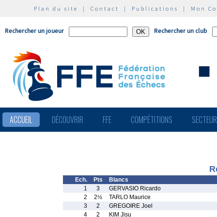
Plan du site
|
Contact
|
Publications
|
Mon C
Rechercher un joueur
Rechercher un club
ACCUEIL
DÉCOUVRIR
FFE
COMPÉTITIONS
SECTEU
R
Ech.
Pts
Blancs
1
3
GERVASIO Ricardo
2
2½
TARLO Maurice
3
2
GREGOIRE Joel
4
2
KIM Jisu