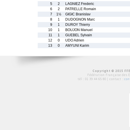
5
2
LAGNIEZ Frederic
6
2
PATRELLE Romain
7
1½
GIGIC Branislav
8
1
DUDOGNON Marc
9
1
DUROY Thierry
10
1
BOUJON Manuel
11
1
GUEBEL Sylvain
12
0
UDO Adrien
13
0
AMYUNI Karim
Copyright © 2015 FFE
Fédération Française des 
tél :
01 39 44 65 80
| contact :
con