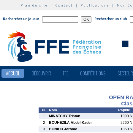
Plan du site
|
Contact
|
Publications
|
Mon C
Rechercher un joueur
Rechercher un club
ACCUEIL
DÉCOUVRIR
FFE
COMPÉTITIONS
SECTEU
OPEN RA
Clas
Pl
Nom
Rapide
1
MINATCHY Tristan
1990 N
2
BOUHEZILA Abdel-Kader
2260 N
3
BONIOU Jerome
1860 N