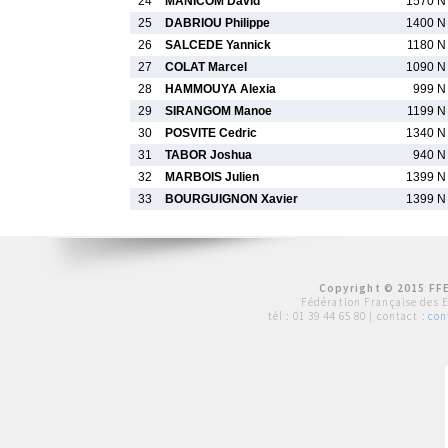
24
MANICOM David
1570 N
25
DABRIOU Philippe
1400 N
26
SALCEDE Yannick
1180 N
27
COLAT Marcel
1090 N
28
HAMMOUYA Alexia
999 N
29
SIRANGOM Manoe
1199 N
30
POSVITE Cedric
1340 N
31
TABOR Joshua
940 N
32
MARBOIS Julien
1399 N
33
BOURGUIGNON Xavier
1399 N
Copyright © 2015 FFE
Fédération Française des 
tél :
01 39 44 65 80
| contact :
con