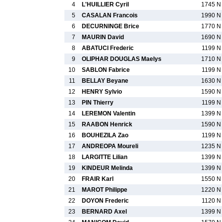
4
L'HUILLIER Cyril
1745 N
5
CASALAN Francois
1990 N
6
DECURNINGE Brice
1770 N
7
MAURIN David
1690 N
8
ABATUCI Frederic
1199 N
9
OLIPHAR DOUGLAS Maelys
1710 N
10
SABLON Fabrice
1199 N
11
BELLAY Beyane
1630 N
12
HENRY Sylvio
1590 N
13
PIN Thierry
1199 N
14
LEREMON Valentin
1399 N
15
RAABON Henrick
1590 N
16
BOUHEZILA Zao
1199 N
17
ANDREOPA Moureli
1235 N
18
LARGITTE Lilian
1399 N
19
KINDEUR Melinda
1399 N
20
FRAIR Karl
1550 N
21
MAROT Philippe
1220 N
22
DOYON Frederic
1120 N
23
BERNARD Axel
1399 N