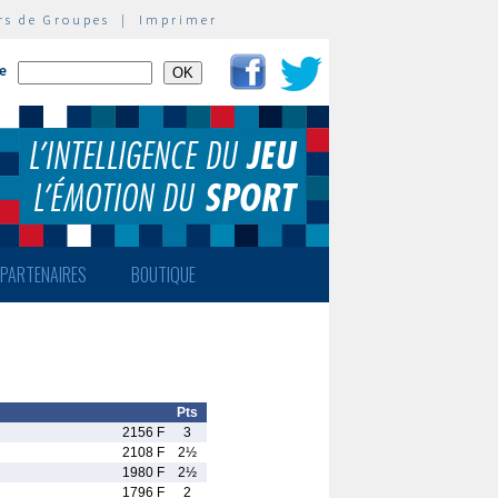
rs de Groupes
|
Imprimer
te
PARTENAIRES
BOUTIQUE
Pts
2156 F
3
2108 F
2½
1980 F
2½
1796 F
2