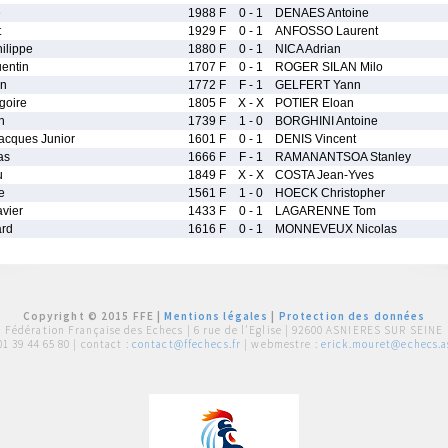
e
1988 F
0 - 1
DENAES Antoine
t
1929 F
0 - 1
ANFOSSO Laurent
lippe
1880 F
0 - 1
NICA Adrian
entin
1707 F
0 - 1
ROGER SILAN Milo
n
1772 F
F - 1
GELFERT Yann
goire
1805 F
X - X
POTIER Eloan
n
1739 F
1 - 0
BORGHINI Antoine
cques Junior
1601 F
0 - 1
DENIS Vincent
as
1666 F
F - 1
RAMANANTSOA Stanley
u
1849 F
X - X
COSTA Jean-Yves
e
1561 F
1 - 0
HOECK Christopher
vier
1433 F
0 - 1
LAGARENNE Tom
rd
1616 F
0 - 1
MONNEVEUX Nicolas
Copyright © 2015 FFE |
Mentions légales
|
Protection des données
Fédération Française des Echecs |
6 rue de l'Eglise | 92600 ASNIERES SUR SEINE
01 39 44 65 80
| contact :
contact@ffechecs.fr
| webmestre :
erick.mouret@echecs.as