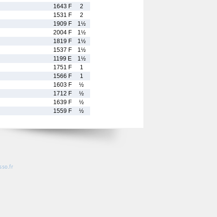
1643 F
2
1531 F
2
1909 F
1½
2004 F
1½
1819 F
1½
1537 F
1½
1199 E
1½
1751 F
1
1566 F
1
1603 F
½
1712 F
½
1639 F
½
1559 F
½
so.fr