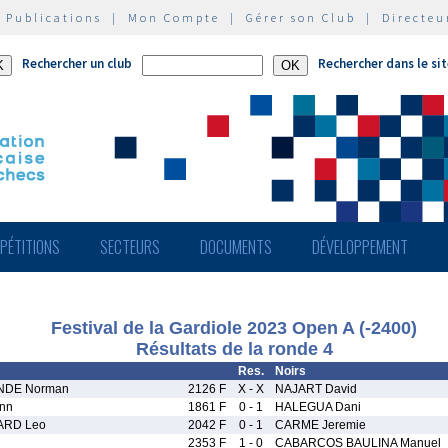
|
Publications
|
Mon Compte
|
Gérer son Club
|
Directeu
Rechercher un club
Rechercher dans le si
PÉTITIONS
SECTEURS
DOCUMENTS
DÉVELOPPEMENT
Festival de la Gardiole 2023 Open A (-2400)
Résultats de la ronde 4
Res.
Noirs
NDE Norman
2126 F
X - X
NAJART David
nn
1861 F
0 - 1
HALEGUA Dani
RD Leo
2042 F
0 - 1
CARME Jeremie
2353 F
1 - 0
CABARCOS BAULINA Manuel