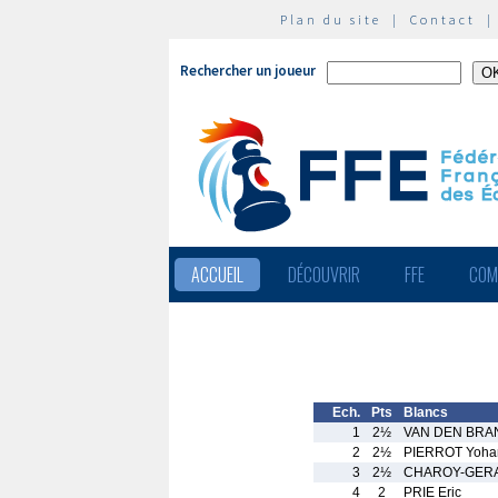
Plan du site
|
Contact
Rechercher un joueur
ACCUEIL
DÉCOUVRIR
FFE
COM
Ech.
Pts
Blancs
1
2½
VAN DEN BRA
2
2½
PIERROT Yoha
3
2½
CHAROY-GERA
4
2
PRIE Eric