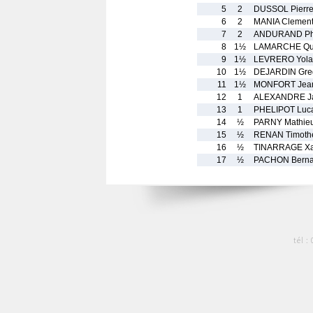
5
2
DUSSOL Pierr
6
2
MANIA Clemen
7
2
ANDURAND Phi
8
1½
LAMARCHE Qu
9
1½
LEVRERO Yola
10
1½
DEJARDIN Gre
11
1½
MONFORT Jea
12
1
ALEXANDRE Ja
13
1
PHELIPOT Luc
14
½
PARNY Mathie
15
½
RENAN Timoth
16
½
TINARRAGE Xa
17
½
PACHON Berna
tél :