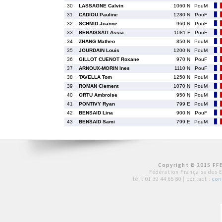
30
LASSAGNE Calvin
1060 N
PouM
31
CADIOU Pauline
1280 N
PouF
32
SCHMID Joanne
960 N
PouF
33
BENAISSATI Assia
1081 F
PouF
34
ZHANG Matheo
850 N
PouM
35
JOURDAIN Louis
1200 N
PouM
36
GILLOT CUENOT Roxane
970 N
PouF
37
ARNOUX-MORIN Ines
1110 N
PouF
38
TAVELLA Tom
1250 N
PouM
39
ROMAN Clement
1070 N
PouM
40
ORTU Ambroise
950 N
PouM
41
PONTIVY Ryan
799 E
PouM
42
BENSAID Lina
900 N
PouF
43
BENSAID Sami
799 E
PouM
Copyright © 2015 FFE
Fédération Française des 
tél :
01 39 44 65 80
| contact :
con