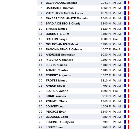
5
BELHANDOUZ Maxime
1061 F
PouM
6
BARBARET Thomas
1360 N
PouM
7
PUIREUX-FRANCHIN Louis
1070 N
PouM
8
RAYSSAC DELAHAYE Romain
1540 N
PouM
9
SPADIA DESBOIS Charly
1240 N
PouM
10
SIMONE Matteo
1320 N
PouM
11
BOUROTTE Eliot
1100 N
PouM
12
BRETON Lasya
1380 N
PouF
13
MOLDOVAN IVAN Matei
1190 N
PouM
14
RAMON-HARNOIS Celeste
1067 F
PouF
15
ANDRONE Sebastian
1030 N
PouM
16
PASERO Alexandre
1190 N
PouM
17
LEBHAR Lucas
1180 N
PouM
18
ABADIE Charles
1180 N
PouM
19
ROBERT Augustin
1087 F
PouM
20
TROTET Matteo
1310 N
PouM
21
AMEUR Soyel
799 E
PouM
22
FLOREA Valerie
1090 N
PouF
23
KONIF Younes
910 N
PouM
24
POMMEL Theis
1240 N
PouM
25
JOUVET Loan
1066 F
PouM
26
PEKGOZ Evan
1240 N
PouM
27
BLOQUEL Eden
880 N
PouM
28
FOURNIER Sullyvan
799 E
PouM
29
JOBIC Elias
960 N
PouM