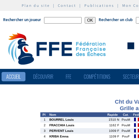
Plan du site
|
Contact
|
Publications
|
Mon C
Rechercher un joueur
Rechercher un club
ACCUEIL
DÉCOUVRIR
FFE
COMPÉTITIONS
SECTEU
Cht du V
Grille 
Pl
Nom
Rapide
Cat.
Fed
1
BOURREL Louis
1510 N
PouM
2
FRACCHIA Louis
1162 F
PouM
3
PERVENT Louis
1009 F
PouM
4
KRIBA Emna
1109 F
PouF