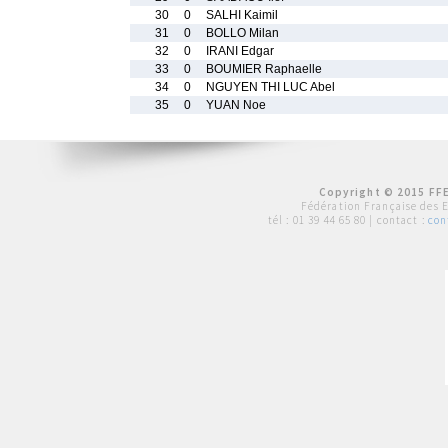
30
0
SALHI Kaimil
31
0
BOLLO Milan
32
0
IRANI Edgar
33
0
BOUMIER Raphaelle
34
0
NGUYEN THI LUC Abel
35
0
YUAN Noe
Copyright © 2015 FFE
Fédération Française des 
tél :
01 39 44 65 80
| contact :
con