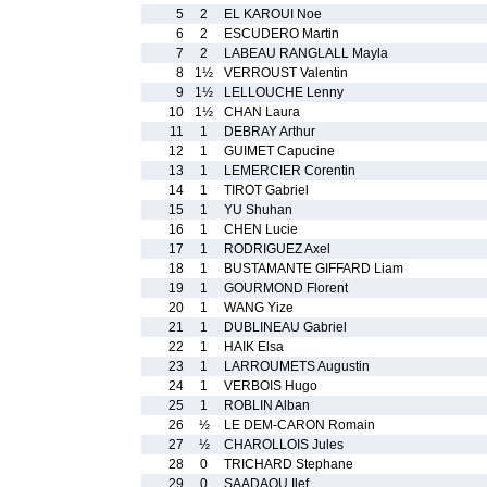
5
2
EL KAROUI Noe
6
2
ESCUDERO Martin
7
2
LABEAU RANGLALL Mayla
8
1½
VERROUST Valentin
9
1½
LELLOUCHE Lenny
10
1½
CHAN Laura
11
1
DEBRAY Arthur
12
1
GUIMET Capucine
13
1
LEMERCIER Corentin
14
1
TIROT Gabriel
15
1
YU Shuhan
16
1
CHEN Lucie
17
1
RODRIGUEZ Axel
18
1
BUSTAMANTE GIFFARD Liam
19
1
GOURMOND Florent
20
1
WANG Yize
21
1
DUBLINEAU Gabriel
22
1
HAIK Elsa
23
1
LARROUMETS Augustin
24
1
VERBOIS Hugo
25
1
ROBLIN Alban
26
½
LE DEM-CARON Romain
27
½
CHAROLLOIS Jules
28
0
TRICHARD Stephane
29
0
SAADAOU Ilef