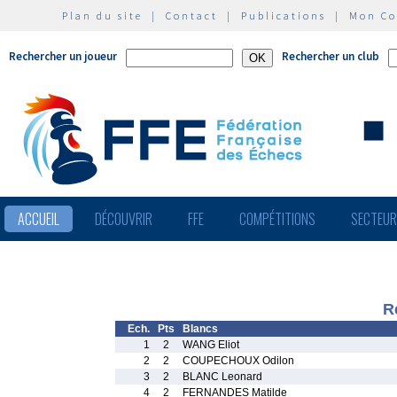
Plan du site
|
Contact
|
Publications
|
Mon C
Rechercher un joueur
Rechercher un club
ACCUEIL
DÉCOUVRIR
FFE
COMPÉTITIONS
SECTEU
R
Ech.
Pts
Blancs
1
2
WANG Eliot
2
2
COUPECHOUX Odilon
3
2
BLANC Leonard
4
2
FERNANDES Matilde