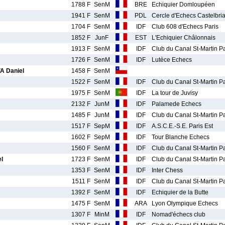
1788 F
SenM
BRE
Echiquier Domloupéen
1941 F
SenM
PDL
Cercle d'Echecs Castelbria
1704 F
SenM
IDF
Club 608 d'Echecs Paris
1852 F
JunF
EST
L'Echiquier Châlonnais
1913 F
SenM
IDF
Club du Canal St-Martin Pa
1726 F
SenM
IDF
Lutèce Echecs
 Daniel
1458 F
SenM
1522 F
SenM
IDF
Club du Canal St-Martin Pa
1975 F
SenM
IDF
La tour de Juvisy
2132 F
JunM
IDF
Palamede Echecs
1485 F
JunM
IDF
Club du Canal St-Martin Pa
1517 F
SepM
IDF
A.S.C.E.-S.E. Paris Est
1602 F
SepM
IDF
Tour Blanche Echecs
1560 F
SenM
IDF
Club du Canal St-Martin Pa
l
1723 F
SenM
IDF
Club du Canal St-Martin Pa
1353 F
SenM
IDF
Inter Chess
1511 F
SenM
IDF
Club du Canal St-Martin Pa
1392 F
SenM
IDF
Echiquier de la Butte
1475 F
SenM
ARA
Lyon Olympique Echecs
1307 F
MinM
IDF
Nomad'échecs club