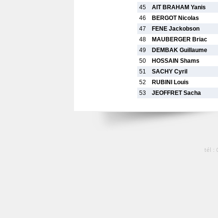
45
AIT BRAHAM Yanis
46
BERGOT Nicolas
47
FENE Jackobson
48
MAUBERGER Briac
49
DEMBAK Guillaume
50
HOSSAIN Shams
51
SACHY Cyril
52
RUBINI Louis
53
JEOFFRET Sacha
tél :