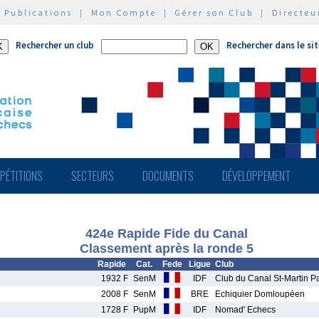
|
Publications
|
Mon Compte
|
Gérer son Club
|
Directeu
Rechercher un club
Rechercher dans le si
PÉTITIONS
SECTEURS
DOCUMENTS
DÉVELOPPEMENT
424e Rapide Fide du Canal
Classement après la ronde 5
Rapide
Cat.
Fede
Ligue
Club
1932 F
SenM
IDF
Club du Canal St-Martin Pa
2008 F
SenM
BRE
Echiquier Domloupéen
1728 F
PupM
IDF
Nomad' Echecs