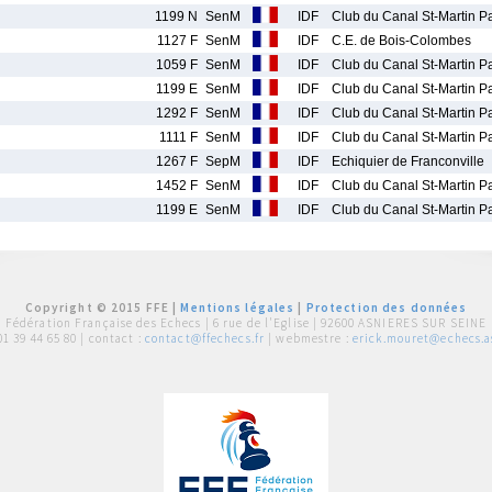
1199 N
SenM
IDF
Club du Canal St-Martin Pa
1127 F
SenM
IDF
C.E. de Bois-Colombes
1059 F
SenM
IDF
Club du Canal St-Martin Pa
1199 E
SenM
IDF
Club du Canal St-Martin Pa
1292 F
SenM
IDF
Club du Canal St-Martin Pa
1111 F
SenM
IDF
Club du Canal St-Martin Pa
1267 F
SepM
IDF
Echiquier de Franconville
1452 F
SenM
IDF
Club du Canal St-Martin Pa
1199 E
SenM
IDF
Club du Canal St-Martin Pa
Copyright © 2015 FFE |
Mentions légales
|
Protection des données
Fédération Française des Echecs |
6 rue de l'Eglise | 92600 ASNIERES SUR SEINE
01 39 44 65 80
| contact :
contact@ffechecs.fr
| webmestre :
erick.mouret@echecs.as