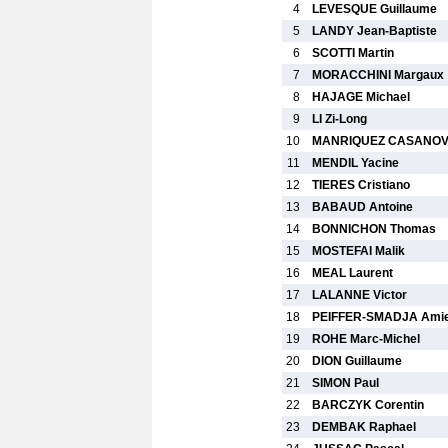
4
LEVESQUE Guillaume
5
LANDY Jean-Baptiste
6
SCOTTI Martin
7
MORACCHINI Margaux
8
HAJAGE Michael
9
LI Zi-Long
10
MANRIQUEZ CASANOVA
11
MENDIL Yacine
12
TIERES Cristiano
13
BABAUD Antoine
14
BONNICHON Thomas
15
MOSTEFAI Malik
16
MEAL Laurent
17
LALANNE Victor
18
PEIFFER-SMADJA Amie
19
ROHE Marc-Michel
20
DION Guillaume
21
SIMON Paul
22
BARCZYK Corentin
23
DEMBAK Raphael