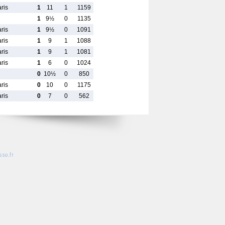
ris
1
11
1
1159
1
9½
0
1135
ris
1
9½
0
1091
ris
1
9
1
1088
ris
1
9
1
1081
ris
1
6
0
1024
0
10½
0
850
ris
0
10
0
1175
ris
0
7
0
562
so.fr