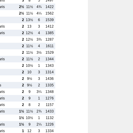
ris
3
8
5
1497
ris
2½
11½
4¾
1422
2½
11½
4¼
1562
2
13½
6
1539
ris
2
13
3
1412
ris
2
12½
4
1385
2
12½
3¾
1287
2
11½
4
1611
2
11½
3½
1529
ris
2
11½
2
1344
2
10½
1
1343
2
10
3
1314
2
9½
3
1436
s
2
9½
2
1335
ris
2
9
3¼
1348
ris
2
9
1
1276
ris
2
8
2
1157
ris
1½
11½
2¾
1433
1½
10½
1
1132
ris
1½
9
2¼
1226
ris
1
12
3
1334