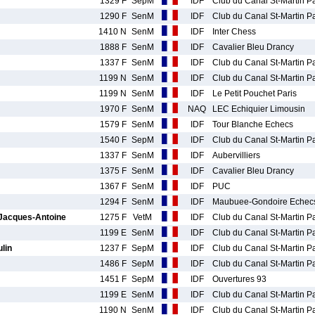
1329 F
SepM
IDF
Club du Canal St-Martin Pa
1290 F
SenM
IDF
Club du Canal St-Martin Pa
1410 N
SenM
IDF
Inter Chess
1888 F
SenM
IDF
Cavalier Bleu Drancy
1337 F
SenM
IDF
Club du Canal St-Martin Pa
1199 N
SenM
IDF
Club du Canal St-Martin Pa
1199 N
SenM
IDF
Le Petit Pouchet Paris
1970 F
SenM
NAQ
LEC Echiquier Limousin
1579 F
SenM
IDF
Tour Blanche Echecs
1540 F
SepM
IDF
Club du Canal St-Martin Pa
1337 F
SenM
IDF
Aubervilliers
1375 F
SenM
IDF
Cavalier Bleu Drancy
1367 F
SenM
IDF
PUC
1294 F
SenM
IDF
Maubuee-Gondoire Echec
acques-Antoine
1275 F
VetM
IDF
Club du Canal St-Martin Pa
1199 E
SenM
IDF
Club du Canal St-Martin Pa
lin
1237 F
SepM
IDF
Club du Canal St-Martin Pa
1486 F
SepM
IDF
Club du Canal St-Martin Pa
1451 F
SepM
IDF
Ouvertures 93
1199 E
SenM
IDF
Club du Canal St-Martin Pa
1190 N
SenM
IDF
Club du Canal St-Martin Pa