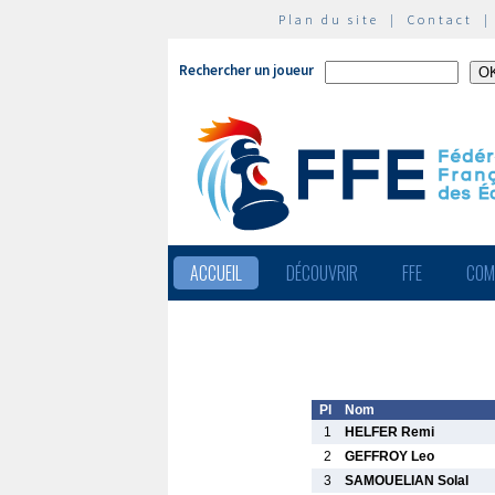
Plan du site
|
Contact
Rechercher un joueur
ACCUEIL
DÉCOUVRIR
FFE
COM
Pl
Nom
1
HELFER Remi
2
GEFFROY Leo
3
SAMOUELIAN Solal