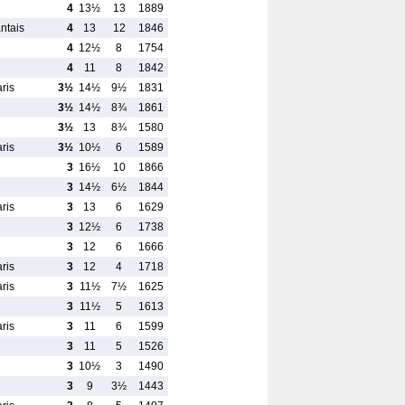
4
13½
13
1889
ntais
4
13
12
1846
4
12½
8
1754
4
11
8
1842
ris
3½
14½
9½
1831
3½
14½
8¾
1861
3½
13
8¾
1580
ris
3½
10½
6
1589
3
16½
10
1866
3
14½
6½
1844
ris
3
13
6
1629
3
12½
6
1738
3
12
6
1666
ris
3
12
4
1718
ris
3
11½
7½
1625
3
11½
5
1613
ris
3
11
6
1599
3
11
5
1526
3
10½
3
1490
3
9
3½
1443