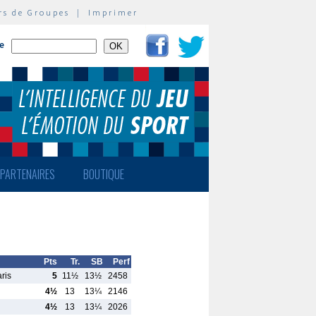
rs de Groupes
|
Imprimer
te
PARTENAIRES
BOUTIQUE
Pts
Tr.
SB
Perf
ris
5
11½
13½
2458
4½
13
13¼
2146
4½
13
13¼
2026