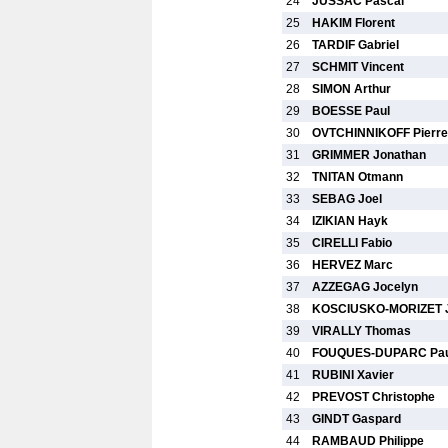
24
JUSSAC Pascal
25
HAKIM Florent
26
TARDIF Gabriel
27
SCHMIT Vincent
28
SIMON Arthur
29
BOESSE Paul
30
OVTCHINNIKOFF Pierre
31
GRIMMER Jonathan
32
TNITAN Otmann
33
SEBAG Joel
34
IZIKIAN Hayk
35
CIRELLI Fabio
36
HERVEZ Marc
37
AZZEGAG Jocelyn
38
KOSCIUSKO-MORIZET J
39
VIRALLY Thomas
40
FOUQUES-DUPARC Pau
41
RUBINI Xavier
42
PREVOST Christophe
43
GINDT Gaspard
44
RAMBAUD Philippe