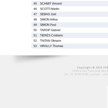
45
SCHMIT Vincent
46
SCOTTI Martin
47
SEBAG Joel
48
SIMON Arthur
49
SIMON Paul
50
TARDIF Gabriel
51
TIERES Cristiano
52
TNITAN Otmann
53
VIRALLY Thomas
Copyright © 2015 FFE
Fédération Française des 
tél :
01 39 44 65 80
| contact :
con