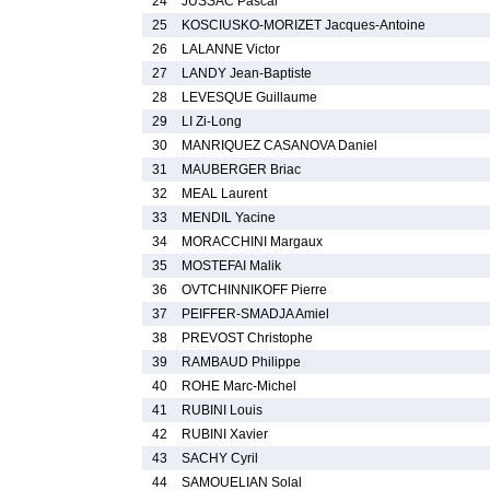
24
JUSSAC Pascal
25
KOSCIUSKO-MORIZET Jacques-Antoine
26
LALANNE Victor
27
LANDY Jean-Baptiste
28
LEVESQUE Guillaume
29
LI Zi-Long
30
MANRIQUEZ CASANOVA Daniel
31
MAUBERGER Briac
32
MEAL Laurent
33
MENDIL Yacine
34
MORACCHINI Margaux
35
MOSTEFAI Malik
36
OVTCHINNIKOFF Pierre
37
PEIFFER-SMADJA Amiel
38
PREVOST Christophe
39
RAMBAUD Philippe
40
ROHE Marc-Michel
41
RUBINI Louis
42
RUBINI Xavier
43
SACHY Cyril
44
SAMOUELIAN Solal