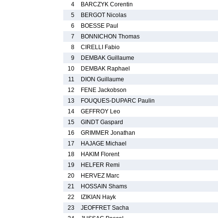
4
BARCZYK Corentin
5
BERGOT Nicolas
6
BOESSE Paul
7
BONNICHON Thomas
8
CIRELLI Fabio
9
DEMBAK Guillaume
10
DEMBAK Raphael
11
DION Guillaume
12
FENE Jackobson
13
FOUQUES-DUPARC Paulin
14
GEFFROY Leo
15
GINDT Gaspard
16
GRIMMER Jonathan
17
HAJAGE Michael
18
HAKIM Florent
19
HELFER Remi
20
HERVEZ Marc
21
HOSSAIN Shams
22
IZIKIAN Hayk
23
JEOFFRET Sacha