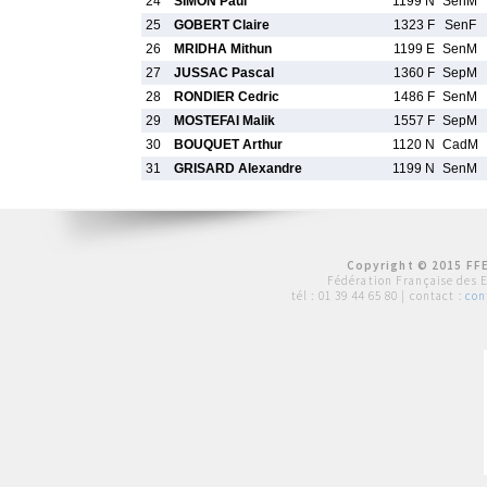
24
SIMON Paul
1199 N
SenM
25
GOBERT Claire
1323 F
SenF
26
MRIDHA Mithun
1199 E
SenM
27
JUSSAC Pascal
1360 F
SepM
28
RONDIER Cedric
1486 F
SenM
29
MOSTEFAI Malik
1557 F
SepM
30
BOUQUET Arthur
1120 N
CadM
31
GRISARD Alexandre
1199 N
SenM
Copyright © 2015 FFE
Fédération Française des 
tél :
01 39 44 65 80
| contact :
con