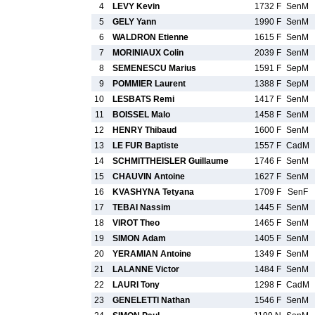
4
LEVY Kevin
1732 F
SenM
5
GELY Yann
1990 F
SenM
6
WALDRON Etienne
1615 F
SenM
7
MORINIAUX Colin
2039 F
SenM
8
SEMENESCU Marius
1591 F
SepM
9
POMMIER Laurent
1388 F
SepM
10
LESBATS Remi
1417 F
SenM
11
BOISSEL Malo
1458 F
SenM
12
HENRY Thibaud
1600 F
SenM
13
LE FUR Baptiste
1557 F
CadM
14
SCHMITTHEISLER Guillaume
1746 F
SenM
15
CHAUVIN Antoine
1627 F
SenM
16
KVASHYNA Tetyana
1709 F
SenF
17
TEBAI Nassim
1445 F
SenM
18
VIROT Theo
1465 F
SenM
19
SIMON Adam
1405 F
SenM
20
YERAMIAN Antoine
1349 F
SenM
21
LALANNE Victor
1484 F
SenM
22
LAURI Tony
1298 F
CadM
23
GENELETTI Nathan
1546 F
SenM