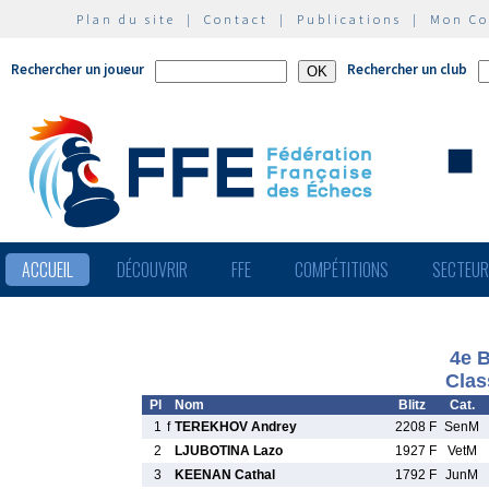
Plan du site
|
Contact
|
Publications
|
Mon C
Rechercher un joueur
Rechercher un club
ACCUEIL
DÉCOUVRIR
FFE
COMPÉTITIONS
SECTEU
4e B
Clas
Pl
Nom
Blitz
Cat.
1
f
TEREKHOV Andrey
2208 F
SenM
2
LJUBOTINA Lazo
1927 F
VetM
3
KEENAN Cathal
1792 F
JunM