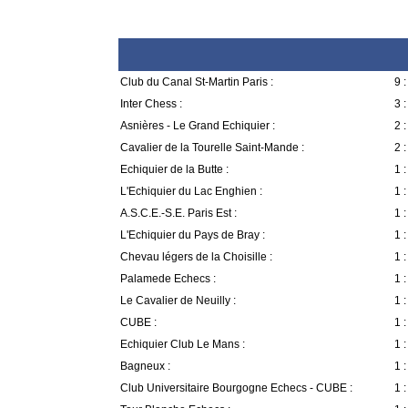
Club du Canal St-Martin Paris :
9 :
Inter Chess :
3 :
Asnières - Le Grand Echiquier :
2 :
Cavalier de la Tourelle Saint-Mande :
2 :
Echiquier de la Butte :
1 :
L'Echiquier du Lac Enghien :
1 :
A.S.C.E.-S.E. Paris Est :
1 :
L'Echiquier du Pays de Bray :
1 :
Chevau légers de la Choisille :
1 :
Palamede Echecs :
1 :
Le Cavalier de Neuilly :
1 :
CUBE :
1 :
Echiquier Club Le Mans :
1 :
Bagneux :
1 :
Club Universitaire Bourgogne Echecs - CUBE :
1 :