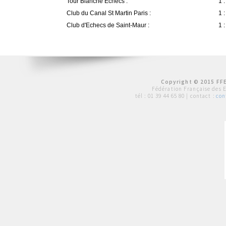
Tour Blanche Echecs :
1 :
Club du Canal St Martin Paris :
1 :
Club d'Echecs de Saint-Maur :
1 :
Copyright © 2015 FFE
Fédération Française des 
tél :
01 39 44 65 80
| contact :
con