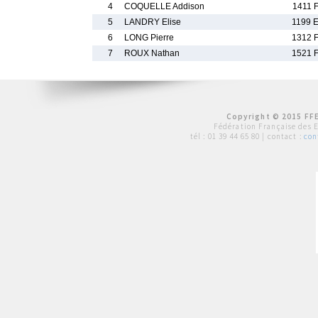
4
COQUELLE Addison
1411 
5
LANDRY Elise
1199 
6
LONG Pierre
1312 
7
ROUX Nathan
1521 
Copyright © 2015 FFE
Fédération Française des 
tél :
01 39 44 65 80
| contact :
con