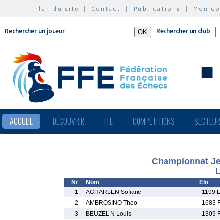
Plan du site
|
Contact
|
Publications
|
Mon C
Rechercher un joueur
Rechercher un club
ACCUEIL
DÉCOUVRIR
FFE
COMPÉTITIONS
SECTEU
Championnat Jeu
L
Nr
Nom
Elo
1
AGHARBEN Sofiane
1199 
2
AMBROSINO Theo
1683 
3
BEUZELIN Louis
1309 