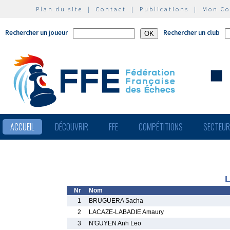
Plan du site
|
Contact
|
Publications
|
Mon C
Rechercher un joueur
Rechercher un club
ACCUEIL
DÉCOUVRIR
FFE
COMPÉTITIONS
SECTEU
L
Nr
Nom
1
BRUGUERA Sacha
2
LACAZE-LABADIE Amaury
3
N'GUYEN Anh Leo