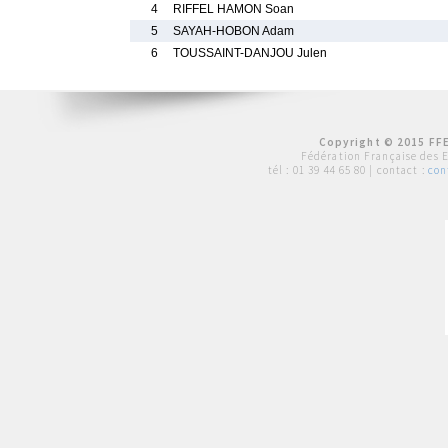
4
RIFFEL HAMON Soan
5
SAYAH-HOBON Adam
6
TOUSSAINT-DANJOU Julen
Copyright © 2015 FFE
Fédération Française des 
tél :
01 39 44 65 80
| contact :
con