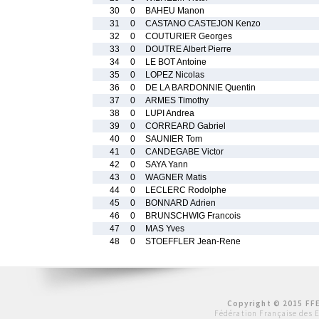
30
0
BAHEU Manon
31
0
CASTANO CASTEJON Kenzo
32
0
COUTURIER Georges
33
0
DOUTRE Albert Pierre
34
0
LE BOT Antoine
35
0
LOPEZ Nicolas
36
0
DE LA BARDONNIE Quentin
37
0
ARMES Timothy
38
0
LUPI Andrea
39
0
CORREARD Gabriel
40
0
SAUNIER Tom
41
0
CANDEGABE Victor
42
0
SAYA Yann
43
0
WAGNER Matis
44
0
LECLERC Rodolphe
45
0
BONNARD Adrien
46
0
BRUNSCHWIG Francois
47
0
MAS Yves
48
0
STOEFFLER Jean-Rene
Copyright © 2015 FFE
Fédération Française des 