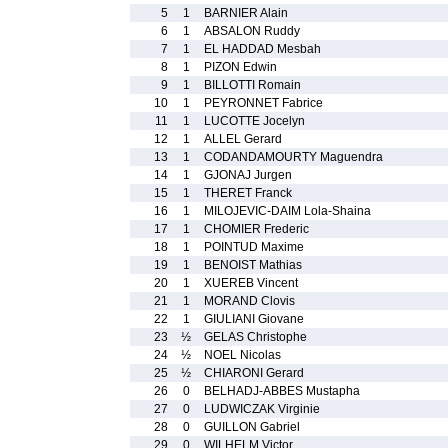
5
1
BARNIER Alain
6
1
ABSALON Ruddy
7
1
EL HADDAD Mesbah
8
1
PIZON Edwin
9
1
BILLOTTI Romain
10
1
PEYRONNET Fabrice
11
1
LUCOTTE Jocelyn
12
1
ALLEL Gerard
13
1
CODANDAMOURTY Maguendra
14
1
GJONAJ Jurgen
15
1
THERET Franck
16
1
MILOJEVIC-DAIM Lola-Shaina
17
1
CHOMIER Frederic
18
1
POINTUD Maxime
19
1
BENOIST Mathias
20
1
XUEREB Vincent
21
1
MORAND Clovis
22
1
GIULIANI Giovane
23
½
GELAS Christophe
24
½
NOEL Nicolas
25
½
CHIARONI Gerard
26
0
BELHADJ-ABBES Mustapha
27
0
LUDWICZAK Virginie
28
0
GUILLON Gabriel
29
0
WILHELM Victor