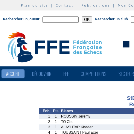
Plan du site
|
Contact
|
Publications
|
Mon C
Rechercher un joueur
Rechercher un club
ACCUEIL
DÉCOUVRIR
FFE
COMPÉTITIONS
SECTEU
St
R
Ech.
Pts
Blancs
1
1
ROUSSIN Jeremy
2
1
TO Chu
3
1
ALASHTAR Kheder
4
1
TOUSSAINT Paul Exer