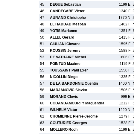
45
DEGUE Sebastian
1199 E
46
CANDEGABE Victor
1340 F
47
AURAND Christophe
1770 N
48
EL HADDAD Mesbah
1462 F
49
YOTIS Marianne
1351 F
50
ALLEL Gerard
1415 F
51
GIULIANI Giovane
1595 F
52
ROUSSIN Jeremy
1588 F
53
DE VATHAIRE Michel
1606 F
54
POINTUD Maxime
1119 F
55
TOUSSAINT Paul Exer
1550 F
56
NICOLLIN Diego
1335 F
57
DE LA BARDONNIE Quentin
1400 N
58
MARJANOVIC Slavko
1506 F
59
MORAND Clovis
999 E
60
CODANDAMOURTY Maguendra
1212 F
61
WILHELM Victor
1220 N
62
CHOMIENNE Pierre-Jerome
1279 F
63
COUTURIER Georges
1528 F
64
MOLLERO Roch
1199 E