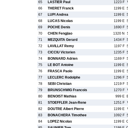
65
LASTIER Paul
1223 F
66
THERET Franck
1199 E
67
LUPI Andrea
1199 E
68
LUCAS Nicolas
1199 E
69
POCHE Denis
1690 F
70
CHEN Fengjiao
1320 N
71
MEZQUITA Gerard
1434 F
72
LAVILLAT Remy
1197 F
73
CICCIU Victorien
1235 F
74
BONNARD Adrien
1169 F
75
LE BOT Antoine
1199 E
76
FRASCA Paolo
1199 E
77
LECLERC Rodolphe
1296 F
78
SEBI Christian
1219 F
79
BRUNSCHWIG Francois
1270 F
80
BENOIST Mathias
999 E
81
STOEFFLER Jean-Rene
1251 F
82
DOUTRE Albert Pierre
1199 E
83
BONACHERA Timothee
1092 F
84
LOPEZ Nicolas
1199 E
85
SAUNIER Tom
1199 E