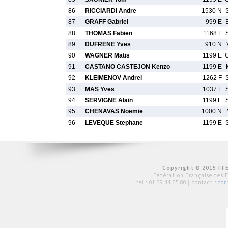
86
RICCIARDI Andre
1530 N
87
GRAFF Gabriel
999 E
88
THOMAS Fabien
1168 F
89
DUFRENE Yves
910 N
90
WAGNER Matis
1199 E
91
CASTANO CASTEJON Kenzo
1199 E
92
KLEIMENOV Andrei
1262 F
93
MAS Yves
1037 F
94
SERVIGNE Alain
1199 E
95
CHENAVAS Noemie
1000 N
96
LEVEQUE Stephane
1199 E
Copyright © 2015 FFE
Fédération Française des 
tél :
01 39 44 65 80
| contact :
con