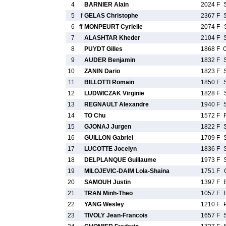
4
BARNIER Alain
2024 F
5
f
GELAS Christophe
2367 F
6
ff
MONPEURT Cyrielle
2074 F
7
ALASHTAR Kheder
2104 F
8
PUYDT Gilles
1868 F
9
AUDER Benjamin
1832 F
10
ZANIN Dario
1823 F
11
BILLOTTI Romain
1850 F
12
LUDWICZAK Virginie
1828 F
13
REGNAULT Alexandre
1940 F
14
TO Chu
1572 F
15
GJONAJ Jurgen
1822 F
16
GUILLON Gabriel
1709 F
17
LUCOTTE Jocelyn
1836 F
18
DELPLANQUE Guillaume
1973 F
19
MILOJEVIC-DAIM Lola-Shaina
1751 F
20
SAMOUH Justin
1397 F
21
TRAN Minh-Theo
1057 F
22
YANG Wesley
1210 F
23
TIVOLY Jean-Francois
1657 F