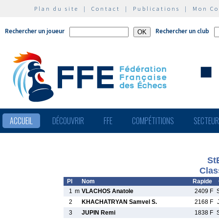
Plan du site
|
Contact
|
Publications
|
Mon C
Rechercher un joueur
Rechercher un club
ACCUEIL
DÉCOUVRIR
FFE
COMPÉTITIONS
SECTEU
St
Clas
Pl
Nom
Rapide
1
m
VLACHOS Anatole
2409 F
2
KHACHATRYAN Samvel S.
2168 F
3
JUPIN Remi
1838 F