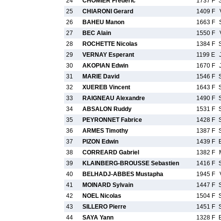
24
CHOMIER Frederic
1737 F
25
CHIARONI Gerard
1409 F
26
BAHEU Manon
1663 F
27
BEC Alain
1550 F
28
ROCHETTE Nicolas
1384 F
29
VERNAY Esperant
1199 E
30
AKOPIAN Edwin
1670 F
31
MARIE David
1546 F
32
XUEREB Vincent
1643 F
33
RAIGNEAU Alexandre
1490 F
34
ABSALON Ruddy
1531 F
35
PEYRONNET Fabrice
1428 F
36
ARMES Timothy
1387 F
37
PIZON Edwin
1439 F
38
CORREARD Gabriel
1382 F
39
KLAINBERG-BROUSSE Sebastien
1416 F
40
BELHADJ-ABBES Mustapha
1945 F
41
MOINARD Sylvain
1447 F
42
NOEL Nicolas
1504 F
43
SILLERO Pierre
1451 F
44
SAYA Yann
1328 F