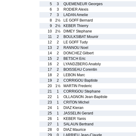
5
3
QUEMENEUR Georges
6
3
RODIER Alexis
7
3
LADAN Amelie
8
2½
LE GOFF Bernard
9
2½
KEBER Thierry
10
2½
DIMEY Stephane
11
2
BOULKSIBAT Mounir
12
2
LE GOFF Tudy
13
2
RANNOU Noel
14
2
DONCHEZ Gilbert
15
2
BETSCH Eric
16
2
LYANDZBERG Anatoly
17
2
BOISSEAU Corentin
18
2
LEBON Marc
19
2
CORRIGOU Baptiste
20
1½
MARTIN Frederic
21
1
CORRIGOU Stephane
22
1
OLLAGNON Jean-Baptiste
23
1
CRITON Michel
24
1
DIAZ Kieran
25
1
JASSELIN Gerard
26
1
KEBER Yanis
27
1
SALAUN Bertrand
28
0
DIAZ Maurice
29
0
LARRIEU Jean-Claude