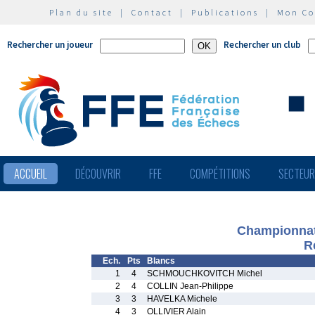
Plan du site
|
Contact
|
Publications
|
Mon C
Rechercher un joueur
Rechercher un club
ACCUEIL
DÉCOUVRIR
FFE
COMPÉTITIONS
SECTEU
Championnat 
R
Ech.
Pts
Blancs
1
4
SCHMOUCHKOVITCH Michel
2
4
COLLIN Jean-Philippe
3
3
HAVELKA Michele
4
3
OLLIVIER Alain