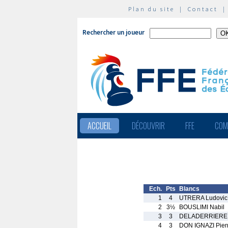
Plan du site
|
Contact
Rechercher un joueur
ACCUEIL
DÉCOUVRIR
FFE
COM
Ech.
Pts
Blancs
1
4
UTRERA Ludovic
2
3½
BOUSLIMI Nabil
3
3
DELADERRIERE 
4
3
DON IGNAZI Pier