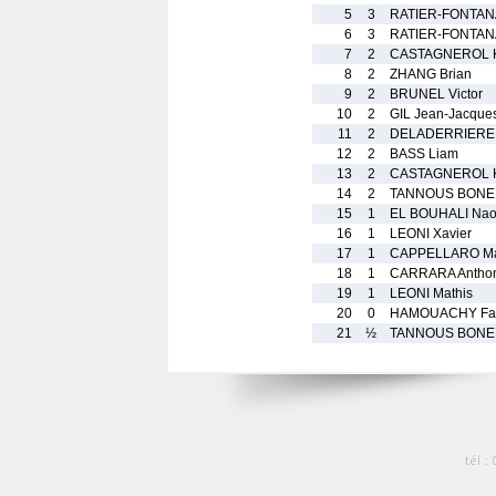
5
3
RATIER-FONTANA
6
3
RATIER-FONTANA
7
2
CASTAGNEROL K
8
2
ZHANG Brian
9
2
BRUNEL Victor
10
2
GIL Jean-Jacque
11
2
DELADERRIERE 
12
2
BASS Liam
13
2
CASTAGNEROL K
14
2
TANNOUS BONEL
15
1
EL BOUHALI Nao
16
1
LEONI Xavier
17
1
CAPPELLARO Ma
18
1
CARRARA Antho
19
1
LEONI Mathis
20
0
HAMOUACHY Fa
21
½
TANNOUS BONELLI
tél :