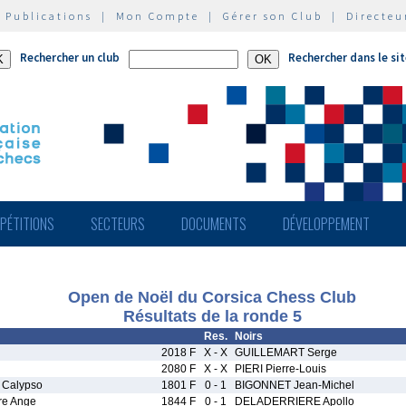
|
Publications
|
Mon Compte
|
Gérer son Club
|
Directeu
Rechercher un club
Rechercher dans le si
PÉTITIONS
SECTEURS
DOCUMENTS
DÉVELOPPEMENT
Open de Noël du Corsica Chess Club
Résultats de la ronde 5
Res.
Noirs
2018 F
X - X
GUILLEMART Serge
2080 F
X - X
PIERI Pierre-Louis
Calypso
1801 F
0 - 1
BIGONNET Jean-Michel
re Ange
1844 F
0 - 1
DELADERRIERE Apollo