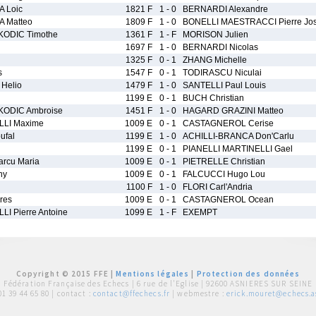
 Loic
1821 F
1 - 0
BERNARDI Alexandre
 Matteo
1809 F
1 - 0
BONELLI MAESTRACCI Pierre Jo
ODIC Timothe
1361 F
1 - F
MORISON Julien
1697 F
1 - 0
BERNARDI Nicolas
1325 F
0 - 1
ZHANG Michelle
s
1547 F
0 - 1
TODIRASCU Niculai
Helio
1479 F
1 - 0
SANTELLI Paul Louis
1199 E
0 - 1
BUCH Christian
ODIC Ambroise
1451 F
1 - 0
HAGARD GRAZINI Matteo
LI Maxime
1009 E
0 - 1
CASTAGNEROL Cerise
ufal
1199 E
1 - 0
ACHILLI-BRANCA Don'Carlu
1199 E
0 - 1
PIANELLI MARTINELLI Gael
rcu Maria
1009 E
0 - 1
PIETRELLE Christian
ny
1009 E
0 - 1
FALCUCCI Hugo Lou
1100 F
1 - 0
FLORI Carl'Andria
res
1009 E
0 - 1
CASTAGNEROL Ocean
 Pierre Antoine
1099 E
1 - F
EXEMPT
Copyright © 2015 FFE |
Mentions légales
|
Protection des données
Fédération Française des Echecs |
6 rue de l'Eglise | 92600 ASNIERES SUR SEINE
01 39 44 65 80
| contact :
contact@ffechecs.fr
| webmestre :
erick.mouret@echecs.as