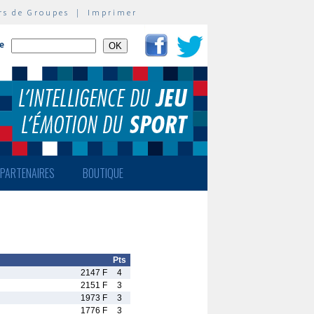
rs de Groupes
|
Imprimer
te
PARTENAIRES
BOUTIQUE
Pts
2147 F
4
2151 F
3
1973 F
3
1776 F
3