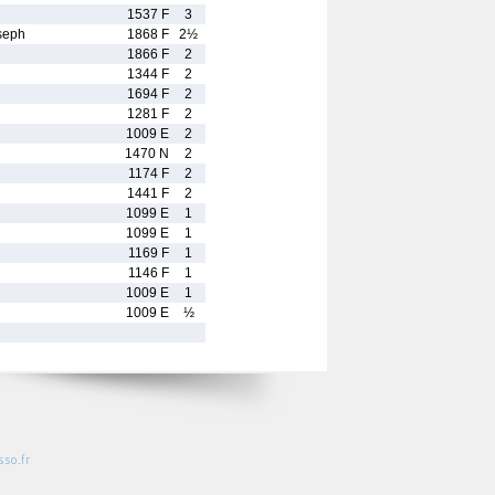
1537 F
3
seph
1868 F
2½
1866 F
2
1344 F
2
1694 F
2
1281 F
2
1009 E
2
1470 N
2
1174 F
2
1441 F
2
1099 E
1
1099 E
1
1169 F
1
1146 F
1
1009 E
1
1009 E
½
so.fr