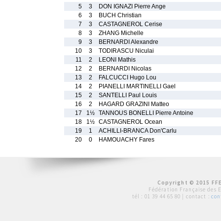
5
3
DON IGNAZI Pierre Ange
6
3
BUCH Christian
7
3
CASTAGNEROL Cerise
8
3
ZHANG Michelle
9
3
BERNARDI Alexandre
10
3
TODIRASCU Niculai
11
2
LEONI Mathis
12
2
BERNARDI Nicolas
13
2
FALCUCCI Hugo Lou
14
2
PIANELLI MARTINELLI Gael
15
2
SANTELLI Paul Louis
16
2
HAGARD GRAZINI Matteo
17
1½
TANNOUS BONELLI Pierre Antoine
18
1½
CASTAGNEROL Ocean
19
1
ACHILLI-BRANCA Don'Carlu
20
0
HAMOUACHY Fares
Copyright © 2015 FFE
Fédération Française des 
tél :
01 39 44 65 80
| contact :
con