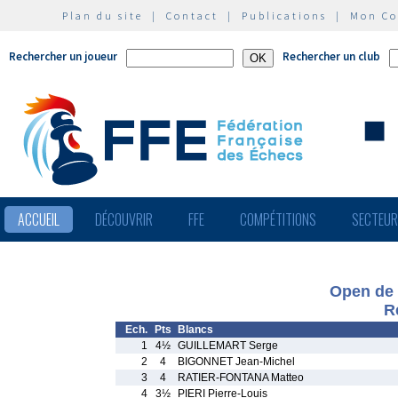
Plan du site
|
Contact
|
Publications
|
Mon C
Rechercher un joueur
Rechercher un club
ACCUEIL
DÉCOUVRIR
FFE
COMPÉTITIONS
SECTEU
Open de 
R
Ech.
Pts
Blancs
1
4½
GUILLEMART Serge
2
4
BIGONNET Jean-Michel
3
4
RATIER-FONTANA Matteo
4
3½
PIERI Pierre-Louis