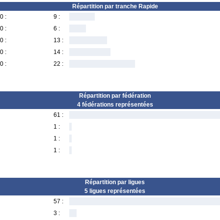
Répartition par tranche Rapide
0 :
9 :
0 :
6 :
0 :
13 :
0 :
14 :
0 :
22 :
Répartition par fédération
4 fédérations représentées
61 :
1 :
1 :
1 :
Répartition par ligues
5 ligues représentées
57 :
3 :