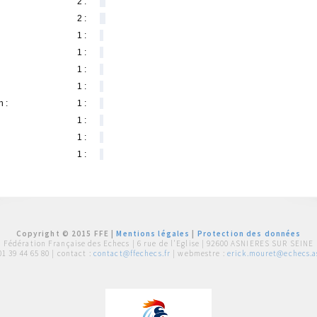
2 :
2 :
1 :
1 :
1 :
1 :
 :
1 :
1 :
1 :
1 :
Copyright © 2015 FFE |
Mentions légales
|
Protection des données
Fédération Française des Echecs |
6 rue de l'Eglise | 92600 ASNIERES SUR SEINE
01 39 44 65 80
| contact :
contact@ffechecs.fr
| webmestre :
erick.mouret@echecs.as