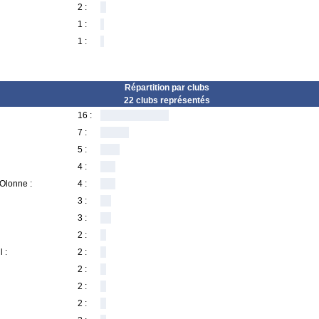
2 :
1 :
1 :
Répartition par clubs
22 clubs représentés
16 :
7 :
5 :
4 :
Olonne :
4 :
3 :
3 :
2 :
 :
2 :
2 :
2 :
2 :