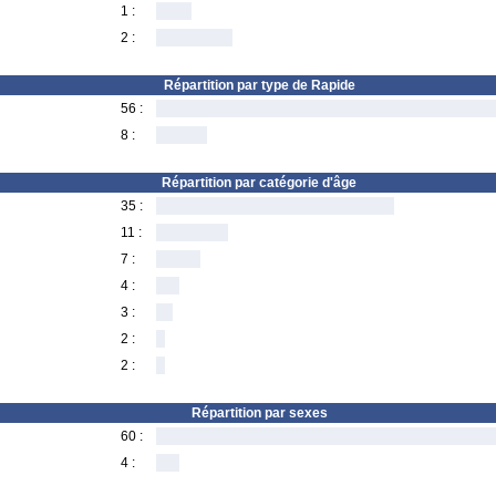
1 :
2 :
Répartition par type de Rapide
56 :
8 :
Répartition par catégorie d'âge
35 :
11 :
7 :
4 :
3 :
2 :
2 :
Répartition par sexes
60 :
4 :