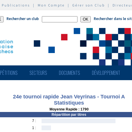
|
Publications
|
Mon Compte
|
Gérer son Club
|
Directeu
Rechercher un club
Rechercher dans le si
PÉTITIONS
SECTEURS
DOCUMENTS
DÉVELOPPEMENT
24e tournoi rapide Jean Veyrinas - Tournoi A
Statistiques
Moyenne Rapide : 1790
Répartition par titres
7 :
1 :