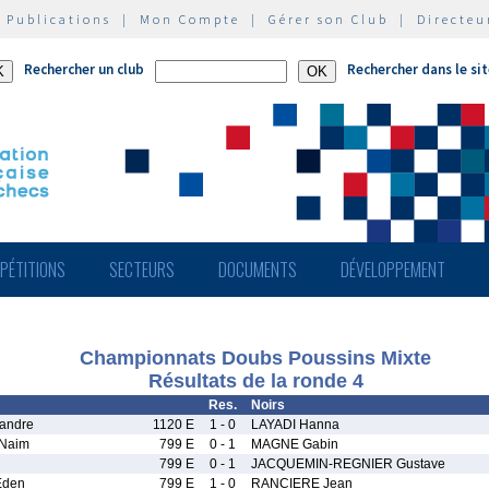
|
Publications
|
Mon Compte
|
Gérer son Club
|
Directeu
Rechercher un club
Rechercher dans le si
PÉTITIONS
SECTEURS
DOCUMENTS
DÉVELOPPEMENT
Championnats Doubs Poussins Mixte
Résultats de la ronde 4
Res.
Noirs
andre
1120 E
1 - 0
LAYADI Hanna
Naim
799 E
0 - 1
MAGNE Gabin
799 E
0 - 1
JACQUEMIN-REGNIER Gustave
Eden
799 E
1 - 0
RANCIERE Jean