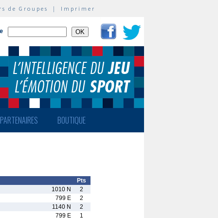
rs de Groupes
|
Imprimer
te
PARTENAIRES
BOUTIQUE
Pts
1010 N
2
799 E
2
1140 N
2
799 E
1