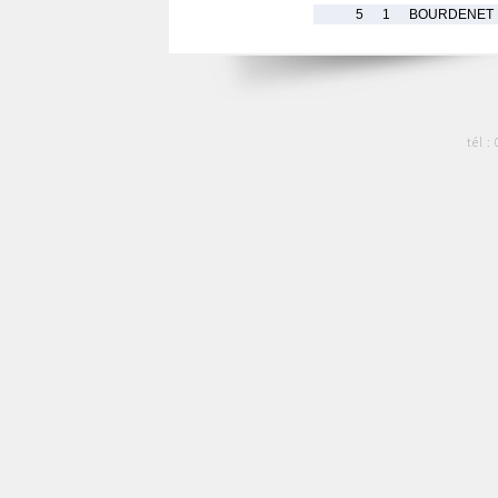
5
1
BOURDENET M
tél :