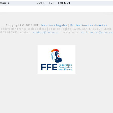
arius
799 E
1 - F
EXEMPT
Copyright © 2015 FFE |
Mentions légales
|
Protection des données
Fédération Française des Echecs |
6 rue de l'Eglise | 92600 ASNIERES SUR SEINE
01 39 44 65 80
| contact :
contact@ffechecs.fr
| webmestre :
erick.mouret@echecs.as