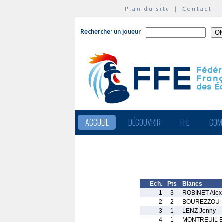
Plan du site
|
Contact
Rechercher un joueur
ACCUEIL
DÉCOUVRIR
FFE
COM
Ech.
Pts
Blancs
1
3
ROBINET Alex
2
2
BOUREZZOU 
3
1
LENZ Jenny
4
1
MONTREUIL 