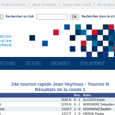
|
Publications
|
Mon Compte
|
Gérer son Club
|
Directeu
Rechercher un club
Rechercher dans le si
PÉTITIONS
SECTEURS
DOCUMENTS
DÉVELOPPEMENT
24e tournoi rapide Jean Veyrinas - Tournoi B
Résultats de la ronde 1
Res.
Noirs
1540 N
0 - 1
ALCEDO Ewen
t
1220 N
0 - 1
BOISSIERE Sebastien
ume
1524 F
1 - 0
HIGONENQ Bastien
m
1217 F
1 - 0
HERAIL Fanny