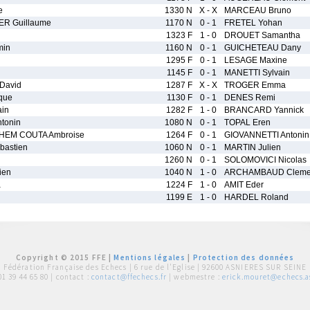
e
1330 N
X - X
MARCEAU Bruno
ER Guillaume
1170 N
0 - 1
FRETEL Yohan
1323 F
1 - 0
DROUET Samantha
min
1160 N
0 - 1
GUICHETEAU Dany
1295 F
0 - 1
LESAGE Maxine
1145 F
0 - 1
MANETTI Sylvain
David
1287 F
X - X
TROGER Emma
que
1130 F
0 - 1
DENES Remi
in
1282 F
1 - 0
BRANCARD Yannick
tonin
1080 N
0 - 1
TOPAL Eren
EM COUTA Ambroise
1264 F
0 - 1
GIOVANNETTI Antonin
astien
1060 N
0 - 1
MARTIN Julien
1260 N
0 - 1
SOLOMOVICI Nicolas
ien
1040 N
1 - 0
ARCHAMBAUD Cleme
a
1224 F
1 - 0
AMIT Eder
1199 E
1 - 0
HARDEL Roland
Copyright © 2015 FFE |
Mentions légales
|
Protection des données
Fédération Française des Echecs |
6 rue de l'Eglise | 92600 ASNIERES SUR SEINE
01 39 44 65 80
| contact :
contact@ffechecs.fr
| webmestre :
erick.mouret@echecs.as