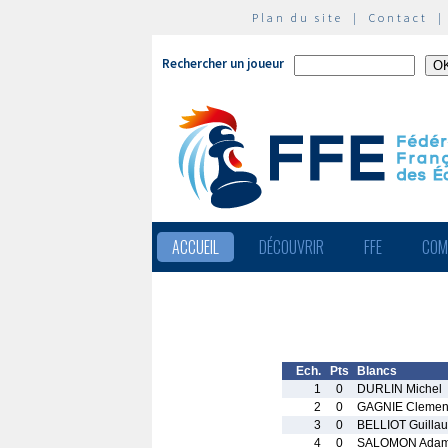
Plan du site
|
Contact
Rechercher un joueur
ACCUEIL
DÉCOUVRIR
FFE
COM
Ech.
Pts
Blancs
1
0
DURLIN Michel
2
0
GAGNIE Clemen
3
0
BELLIOT Guilla
4
0
SALOMON Ada