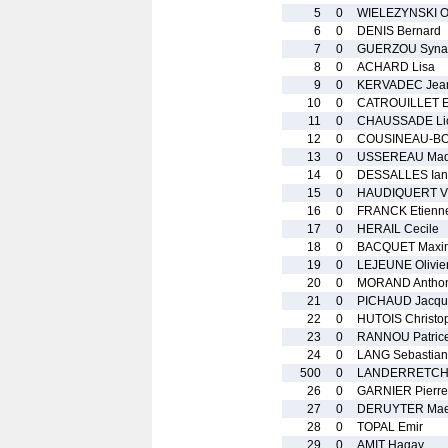
5
0
WIELEZYNSKI Ol
6
0
DENIS Bernard
7
0
GUERZOU Syna
8
0
ACHARD Lisa
9
0
KERVADEC Jea
10
0
CATROUILLET 
11
0
CHAUSSADE Li
12
0
COUSINEAU-BO
13
0
USSEREAU Ma
14
0
DESSALLES Ian
15
0
HAUDIQUERT Vi
16
0
FRANCK Etienn
17
0
HERAIL Cecile
18
0
BACQUET Maxim
19
0
LEJEUNE Olivie
20
0
MORAND Antho
21
0
PICHAUD Jacqu
22
0
HUTOIS Christo
23
0
RANNOU Patric
24
0
LANG Sebastian
500
0
LANDERRETCHE
26
0
GARNIER Pierre
27
0
DERUYTER Ma
28
0
TOPAL Emir
29
0
AMIT Hagay