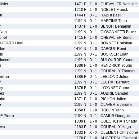
ivier
1471 F
1 - 0
CHEVALIER Nathalie
1210 F
1 - 0
NOBLET Franck
n
1444 F
0 - 1
RABHI Basil
1199 N
0 - 1
MARTINS Theo
n
1437 F
1 - 0
BENOIT Benjamin
Evan
1199 N
0 - 1
GIOVANNETTI Bruce
onel
1415 F
1 - 0
CHEVALIER Benoit
UCARD Hoel
1199 N
0 - 1
BONNET Christian
den
1410 N
1 - 0
DABOUL Remi
is
1199 N
0 - 1
BOCKSER Loan
ncent
1199 N
0 - 1
BULOURDE Yoann
e
1388 F
1 - 0
HENDRICK Youris
1199 N
0 - 1
COURALLY Thomas
ilian
1386 F
0 - 1
LEBLOND Julien
r
1199 N
0 - 1
LECHAT Bernard
ny
1376 F
0 - 1
LYONNET Come
es
1199 N
0 - 1
AUBRIL Samuel
phe
1371 F
1 - 0
PICHON Julien
e
1199 N
1 - 0
CLAVERIE Jerome
1358 F
1 - 0
ROLLIN Yann
 Pierre
1190 N
0 - 1
CAMUS Georges
1339 F
1 - 0
GUECHCHATI Shady
eva
1183 F
1 - 0
COURALLY Hugo
1332 F
X - X
CLEMENT Christophe
1178 F
1 - 0
AUGEREAU Clement