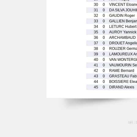
30
0
VINCENT Eloan
31
0
DA SILVA JOUHI
32
0
GAUDIN Roger
33
0
GALLIEN Benja
34
0
LETURC Hubert
35
0
AUROY Yannick
36
0
ARCHAMBAUD 
37
0
DROUET Angeli
38
0
ROUZIER Germa
39
0
LAMOUREUX An
40
0
VAN WONTERGH
41
0
VAUMOURIN Seb
42
0
RAME Bernard
43
0
GRASTEAU Fab
44
0
BOISSIERE Ele
45
0
DIRAND Alexis
tél :