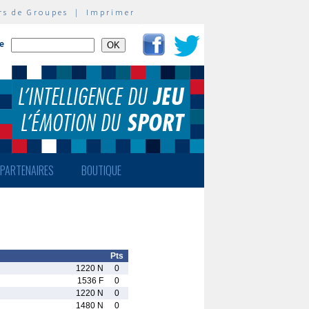
rs de Groupes
|
Imprimer
te
PARTENAIRES
BOUTIQUE
Pts
1220 N
0
1536 F
0
1220 N
0
1480 N
0