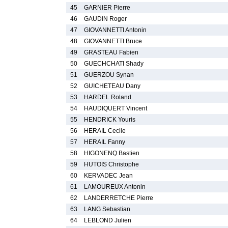
45
GARNIER Pierre
46
GAUDIN Roger
47
GIOVANNETTI Antonin
48
GIOVANNETTI Bruce
49
GRASTEAU Fabien
50
GUECHCHATI Shady
51
GUERZOU Synan
52
GUICHETEAU Dany
53
HARDEL Roland
54
HAUDIQUERT Vincent
55
HENDRICK Youris
56
HERAIL Cecile
57
HERAIL Fanny
58
HIGONENQ Bastien
59
HUTOIS Christophe
60
KERVADEC Jean
61
LAMOUREUX Antonin
62
LANDERRETCHE Pierre
63
LANG Sebastian
64
LEBLOND Julien