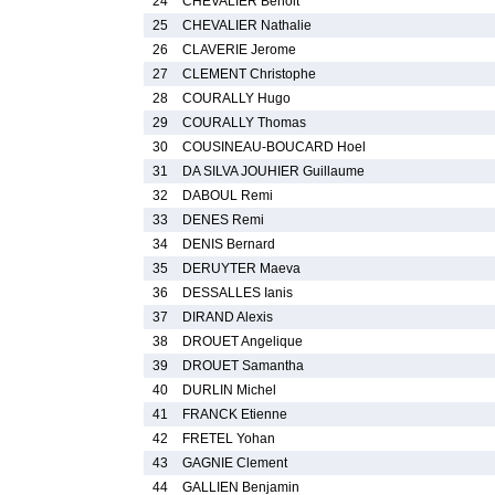
24
CHEVALIER Benoit
25
CHEVALIER Nathalie
26
CLAVERIE Jerome
27
CLEMENT Christophe
28
COURALLY Hugo
29
COURALLY Thomas
30
COUSINEAU-BOUCARD Hoel
31
DA SILVA JOUHIER Guillaume
32
DABOUL Remi
33
DENES Remi
34
DENIS Bernard
35
DERUYTER Maeva
36
DESSALLES Ianis
37
DIRAND Alexis
38
DROUET Angelique
39
DROUET Samantha
40
DURLIN Michel
41
FRANCK Etienne
42
FRETEL Yohan
43
GAGNIE Clement
44
GALLIEN Benjamin