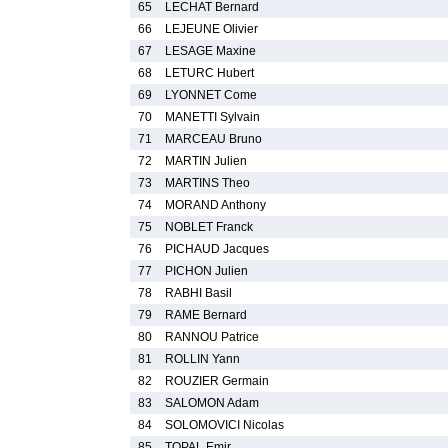
65
LECHAT Bernard
66
LEJEUNE Olivier
67
LESAGE Maxine
68
LETURC Hubert
69
LYONNET Come
70
MANETTI Sylvain
71
MARCEAU Bruno
72
MARTIN Julien
73
MARTINS Theo
74
MORAND Anthony
75
NOBLET Franck
76
PICHAUD Jacques
77
PICHON Julien
78
RABHI Basil
79
RAME Bernard
80
RANNOU Patrice
81
ROLLIN Yann
82
ROUZIER Germain
83
SALOMON Adam
84
SOLOMOVICI Nicolas
85
TOPAL Emir