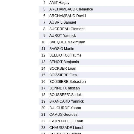
4
AMIT Hagay
5
ARCHAMBAUD Clemence
6
ARCHAMBAUD David
7
AUBRIL Samuel
8
AUGEREAU Clement
9
AUROY Yannick
10
BACQUET Maximilian
11
BAGGIO Martin
12
BELLIOT Guillaume
13
BENOIT Benjamin
14
BOCKSER Loan
15
BOISSIERE Elea
16
BOISSIERE Sebastien
17
BONNET Christian
18
BOUSSEFFA Sadok
19
BRANCARD Yannick
20
BULOURDE Yoann
21
CAMUS Georges
22
CATROUILLET Evan
23
CHAUSSADE Lionel