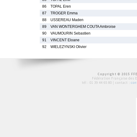
86
TOPAL Eren
87
TROGER Emma
88
USSEREAU Maden
89
VAN WONTERGHEM COUTA Ambroise
90
VAUMOURIN Sebastien
91
VINCENT Eloane
92
WIELEZYNSKI Olivier
Copyright © 2015 FFE
Fédération Française des 
tél :
01 39 44 65 80
| contact :
con