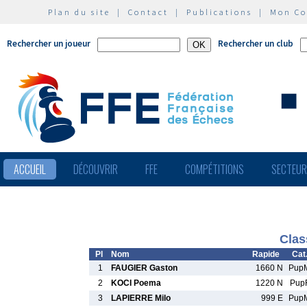
Plan du site
|
Contact
|
Publications
|
Mon C
Rechercher un joueur
Rechercher un club
ACCUEIL
DÉCOUVRIR
FFE
COMPÉTITIONS
SECTEU
Clas
Pl
Nom
Rapide
Cat
1
FAUGIER Gaston
1660 N
Pup
2
KOCI Poema
1220 N
Pup
3
LAPIERRE Milo
999 E
Pup