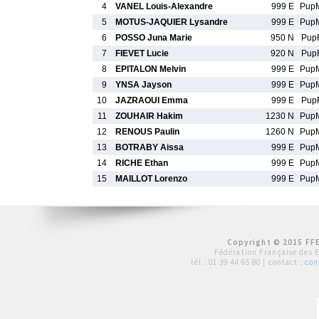
4
VANEL Louis-Alexandre
999 E
Pup
5
MOTUS-JAQUIER Lysandre
999 E
Pup
6
POSSO Juna Marie
950 N
Pup
7
FIEVET Lucie
920 N
Pup
8
EPITALON Melvin
999 E
Pup
9
YNSA Jayson
999 E
Pup
10
JAZRAOUI Emma
999 E
Pup
11
ZOUHAIR Hakim
1230 N
Pup
12
RENOUS Paulin
1260 N
Pup
13
BOTRABY Aissa
999 E
Pup
14
RICHE Ethan
999 E
Pup
15
MAILLOT Lorenzo
999 E
Pup
Copyright © 2015 FFE
Fédération Française des 
tél :
01 39 44 65 80
| contact :
con