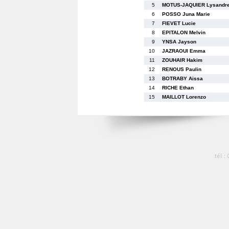
5
MOTUS-JAQUIER Lysandr
6
POSSO Juna Marie
7
FIEVET Lucie
8
EPITALON Melvin
9
YNSA Jayson
10
JAZRAOUI Emma
11
ZOUHAIR Hakim
12
RENOUS Paulin
13
BOTRABY Aissa
14
RICHE Ethan
15
MAILLOT Lorenzo
tél :