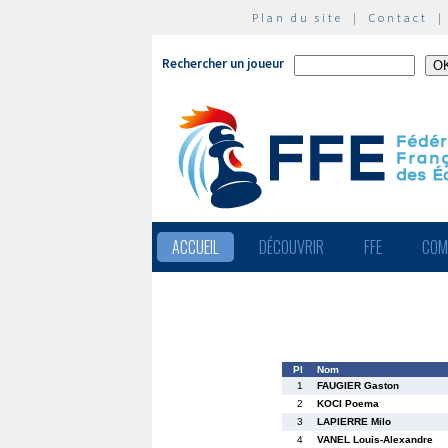
Plan du site
|
Contact
Rechercher un joueur
ACCUEIL
DÉCOUVRIR
FFE
COM
Pl
Nom
1
FAUGIER Gaston
2
KOCI Poema
3
LAPIERRE Milo
4
VANEL Louis-Alexandre