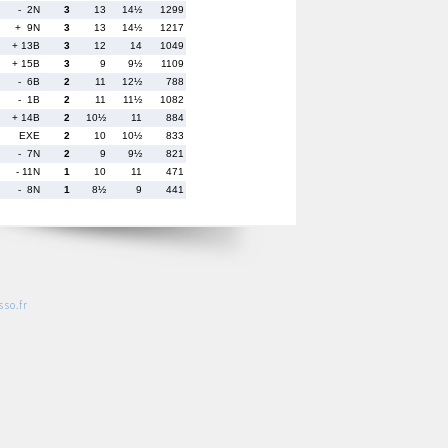
- 2N
3
13
14½
1299
+ 9N
3
13
14½
1217
+ 13B
3
12
14
1049
+ 15B
3
9
9½
1109
- 6B
2
11
12½
788
- 1B
2
11
11½
1082
+ 14B
2
10½
11
884
EXE
2
10
10½
833
- 7N
2
9
9½
821
- 11N
1
10
11
471
- 8N
1
8½
9
441
so.fr