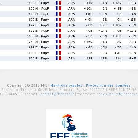
e
999 E
PupM
ARA
+ 11N
- 1B
+ 13N
+ 9B
950 N
PupF
ARA
+ 10N
- 2N
+ 8B
- 3B
920 N
PupF
ARA
EXE
+ 8N
- 2B
- 4N
999 E
PupM
ARA
+ 9N
- 7B
- 6N
+ 11B
999 E
PupM
ARA
- 8B
EXE
+ 10N
- 5N
999 E
PupF
ARA
- 6B
+ 14N
- 9B
+ 12N
1230 N
PupM
ARA
- 5B
- 3N
+ 15B
- 8N
1260 N
PupM
ARA
+ 15N
- 4B
- 3N
- 10B
999 E
PupM
ARA
- 4B
+ 15N
- 5B
+ 14B
999 E
PupM
ARA
- 2B
- 10B
EXE
- 13N
999 E
PupM
ARA
- 12B
- 13B
- 11N
EXE
Copyright © 2015 FFE |
Mentions légales
|
Protection des données
Fédération Française des Echecs |
6 rue de l'Eglise | 92600 ASNIERES SUR SEINE
01 39 44 65 80
| contact :
contact@ffechecs.fr
| webmestre :
erick.mouret@echecs.as