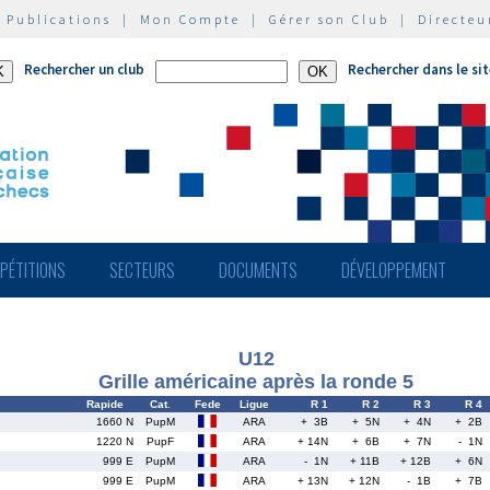
|
Publications
|
Mon Compte
|
Gérer son Club
|
Directeu
Rechercher un club
Rechercher dans le si
PÉTITIONS
SECTEURS
DOCUMENTS
DÉVELOPPEMENT
U12
Grille américaine après la ronde 5
Rapide
Cat.
Fede
Ligue
R 1
R 2
R 3
R 4
1660 N
PupM
ARA
+ 3B
+ 5N
+ 4N
+ 2B
1220 N
PupF
ARA
+ 14N
+ 6B
+ 7N
- 1N
999 E
PupM
ARA
- 1N
+ 11B
+ 12B
+ 6N
999 E
PupM
ARA
+ 13N
+ 12N
- 1B
+ 7B