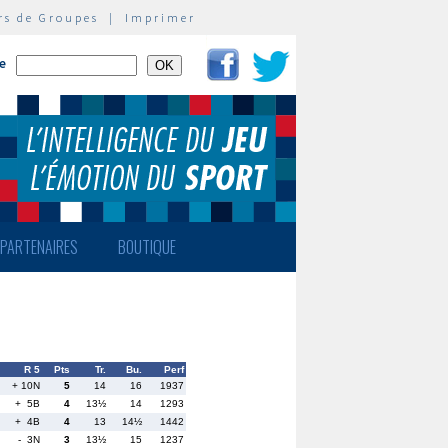
rs de Groupes
|
Imprimer
te
PARTENAIRES
BOUTIQUE
R 5
Pts
Tr.
Bu.
Perf
+ 10N
5
14
16
1937
+ 5B
4
13½
14
1293
+ 4B
4
13
14½
1442
- 3N
3
13½
15
1237