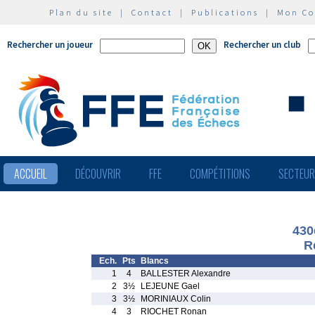
Plan du site
|
Contact
|
Publications
|
Mon C
Rechercher un joueur
Rechercher un club
ACCUEIL
DÉCOUVRIR
FFE
COMPÉTITIONS
SECTEU
430
R
Ech.
Pts
Blancs
1
4
BALLESTER Alexandre
2
3½
LEJEUNE Gael
3
3½
MORINIAUX Colin
4
3
RIOCHET Ronan