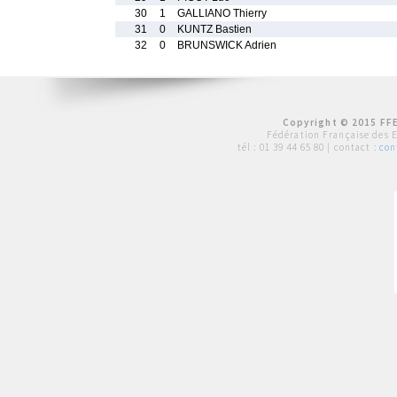
30
1
GALLIANO Thierry
31
0
KUNTZ Bastien
32
0
BRUNSWICK Adrien
Copyright © 2015 FFE
Fédération Française des 
tél :
01 39 44 65 80
| contact :
con