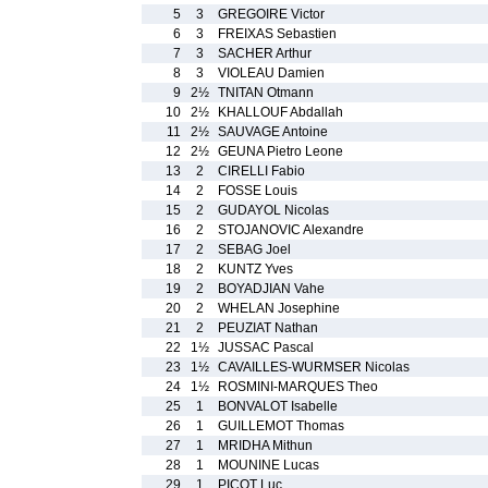
5
3
GREGOIRE Victor
6
3
FREIXAS Sebastien
7
3
SACHER Arthur
8
3
VIOLEAU Damien
9
2½
TNITAN Otmann
10
2½
KHALLOUF Abdallah
11
2½
SAUVAGE Antoine
12
2½
GEUNA Pietro Leone
13
2
CIRELLI Fabio
14
2
FOSSE Louis
15
2
GUDAYOL Nicolas
16
2
STOJANOVIC Alexandre
17
2
SEBAG Joel
18
2
KUNTZ Yves
19
2
BOYADJIAN Vahe
20
2
WHELAN Josephine
21
2
PEUZIAT Nathan
22
1½
JUSSAC Pascal
23
1½
CAVAILLES-WURMSER Nicolas
24
1½
ROSMINI-MARQUES Theo
25
1
BONVALOT Isabelle
26
1
GUILLEMOT Thomas
27
1
MRIDHA Mithun
28
1
MOUNINE Lucas
29
1
PICOT Luc