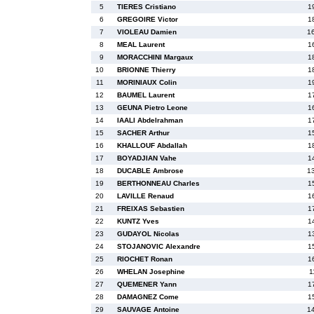
5
TIERES Cristiano
1
6
GREGOIRE Victor
1
7
VIOLEAU Damien
1
8
MEAL Laurent
1
9
MORACCHINI Margaux
1
10
BRIONNE Thierry
1
11
MORINIAUX Colin
1
12
BAUMEL Laurent
1
13
GEUNA Pietro Leone
1
14
IAALI Abdelrahman
1
15
SACHER Arthur
1
16
KHALLOUF Abdallah
1
17
BOYADJIAN Vahe
1
18
DUCABLE Ambrose
1
19
BERTHONNEAU Charles
1
20
LAVILLE Renaud
1
21
FREIXAS Sebastien
1
22
KUNTZ Yves
1
23
GUDAYOL Nicolas
1
24
STOJANOVIC Alexandre
1
25
RIOCHET Ronan
1
26
WHELAN Josephine
1
27
QUEMENER Yann
1
28
DAMAGNEZ Come
1
29
SAUVAGE Antoine
1