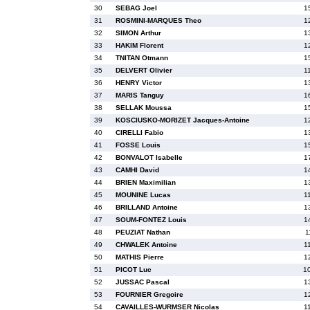
30
SEBAG Joel
1
31
ROSMINI-MARQUES Theo
1
32
SIMON Arthur
1
33
HAKIM Florent
1
34
TNITAN Otmann
1
35
DELVERT Olivier
1
36
HENRY Victor
1
37
MARIS Tanguy
1
38
SELLAK Moussa
1
39
KOSCIUSKO-MORIZET Jacques-Antoine
1
40
CIRELLI Fabio
1
41
FOSSE Louis
1
42
BONVALOT Isabelle
1
43
CAMHI David
1
44
BRIEN Maximilian
1
45
MOUNINE Lucas
1
46
BRILLAND Antoine
1
47
SOUM-FONTEZ Louis
1
48
PEUZIAT Nathan
1
49
CHWALEK Antoine
1
50
MATHIS Pierre
1
51
PICOT Luc
1
52
JUSSAC Pascal
1
53
FOURNIER Gregoire
1
54
CAVAILLES-WURMSER Nicolas
1