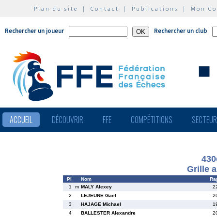
Plan du site
|
Contact
|
Publications
|
Mon C
Rechercher un joueur
Rechercher un club
ACCUEIL
DÉCOUVRIR
FFE
COMPÉTITIONS
SECTEU
430
Grille 
Pl
Nom
Ra
1
m
MALY Alexey
2
2
LEJEUNE Gael
2
3
HAJAGE Michael
1
4
BALLESTER Alexandre
2