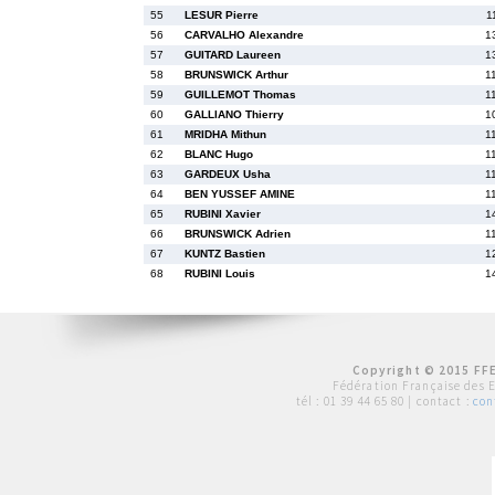
55
LESUR Pierre
1
56
CARVALHO Alexandre
1
57
GUITARD Laureen
1
58
BRUNSWICK Arthur
1
59
GUILLEMOT Thomas
1
60
GALLIANO Thierry
1
61
MRIDHA Mithun
1
62
BLANC Hugo
1
63
GARDEUX Usha
1
64
BEN YUSSEF AMINE
1
65
RUBINI Xavier
1
66
BRUNSWICK Adrien
1
67
KUNTZ Bastien
1
68
RUBINI Louis
1
Copyright © 2015 FFE
Fédération Française des 
tél :
01 39 44 65 80
| contact :
con