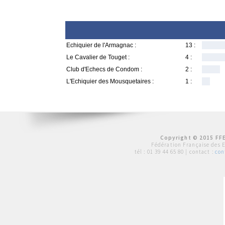
Echiquier de l'Armagnac :
13 :
Le Cavalier de Touget :
4 :
Club d'Echecs de Condom :
2 :
L'Echiquier des Mousquetaires :
1 :
Copyright © 2015 FFE
Fédération Française des 
tél :
01 39 44 65 80
| contact :
con