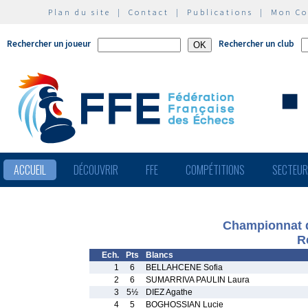
Plan du site
|
Contact
|
Publications
|
Mon C
Rechercher un joueur
Rechercher un club
ACCUEIL
DÉCOUVRIR
FFE
COMPÉTITIONS
SECTEU
Championnat d
R
Ech.
Pts
Blancs
1
6
BELLAHCENE Sofia
2
6
SUMARRIVA PAULIN Laura
3
5½
DIEZ Agathe
4
5
BOGHOSSIAN Lucie