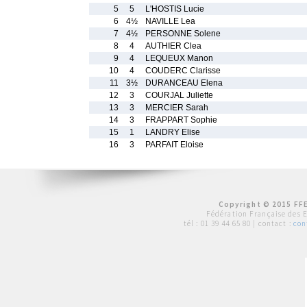
5
5
L'HOSTIS Lucie
6
4½
NAVILLE Lea
7
4½
PERSONNE Solene
8
4
AUTHIER Clea
9
4
LEQUEUX Manon
10
4
COUDERC Clarisse
11
3½
DURANCEAU Elena
12
3
COURJAL Juliette
13
3
MERCIER Sarah
14
3
FRAPPART Sophie
15
1
LANDRY Elise
16
3
PARFAIT Eloise
Copyright © 2015 FFE
Fédération Française des 
tél :
01 39 44 65 80
| contact :
con