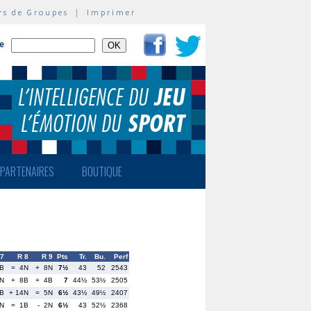
rs de Groupes
|
Imprimer
te
PARTENAIRES
BOUTIQUE
 7
R 8
R 9
Pts
Tr.
Bu.
Perf
B
= 4N
+ 8N
7½
43
52
2543
1N
+ 8B
+ 4B
7
44½
53½
2505
8B
+ 14N
= 5N
6½
43½
49½
2407
N
= 1B
- 2N
6½
43
52½
2368