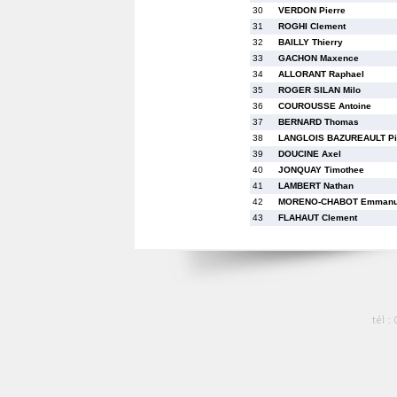
30
VERDON Pierre
31
ROGHI Clement
32
BAILLY Thierry
33
GACHON Maxence
34
ALLORANT Raphael
35
ROGER SILAN Milo
36
COUROUSSE Antoine
37
BERNARD Thomas
38
LANGLOIS BAZUREAULT Pi
39
DOUCINE Axel
40
JONQUAY Timothee
41
LAMBERT Nathan
42
MORENO-CHABOT Emmanu
43
FLAHAUT Clement
tél :