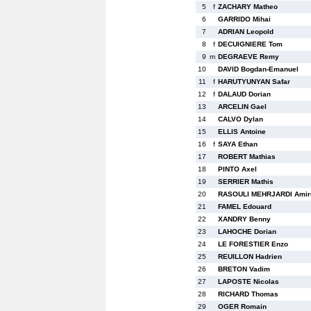
5
f
ZACHARY Matheo
6
GARRIDO Mihai
7
ADRIAN Leopold
8
f
DECUIGNIERE Tom
9
m
DEGRAEVE Remy
10
DAVID Bogdan-Emanuel
11
f
HARUTYUNYAN Safar
12
f
DALAUD Dorian
13
ARCELIN Gael
14
CALVO Dylan
15
ELLIS Antoine
16
f
SAYA Ethan
17
ROBERT Mathias
18
PINTO Axel
19
SERRIER Mathis
20
RASOULI MEHRJARDI Ami
21
FAMEL Edouard
22
XANDRY Benny
23
LAHOCHE Dorian
24
LE FORESTIER Enzo
25
REUILLON Hadrien
26
BRETON Vadim
27
LAPOSTE Nicolas
28
RICHARD Thomas
29
OGER Romain