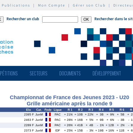
|
Publications
|
Mon Compte
|
Gérer son Club
|
Directeu
Rechercher un club
Rechercher dans le si
PÉTITIONS
SECTEURS
DOCUMENTS
DÉVELOPPEMENT
Championnat de France des Jeunes 2023 - U20
Grille américaine après la ronde 9
Elo
Cat.
Fede
Ligue
R 1
R 2
R 3
R 4
R 5
R 6
R
2395 F
JunM
PAC
+ 21N
= 10B
+ 22N
+ 3B
= 9N
+ 5B
+ 2
2463 F
JunM
PAC
+ 28N
+ 16B
+ 5N
+ 9B
+ 6N
- 3B
- 
2289 F
JunM
PAC
+ 26N
+ 41B
+ 4B
- 1N
+ 12B
+ 2N
- 
2373 F
JunM
IDF
+ 25N
+ 15B
- 3N
+ 19B
+ 16N
+ 11B
+ 6