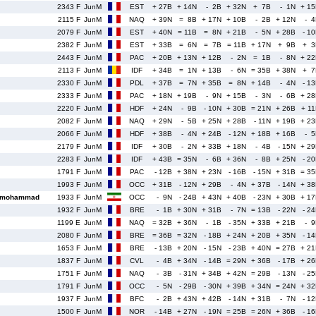
2343 F
JunM
EST
+ 27B
+ 14N
- 2B
+ 32N
+ 7B
- 1N
+ 1
2115 F
JunM
NAQ
+ 39N
= 8B
+ 17N
+ 10B
- 2B
+ 12N
- 
2079 F
JunM
EST
+ 40N
= 11B
= 8N
+ 21B
- 5N
+ 28B
- 1
2382 F
JunM
EST
+ 33B
= 6N
= 7B
= 11B
+ 17N
+ 9B
+ 3
2443 F
JunM
PAC
+ 20B
+ 13N
+ 12B
- 2N
= 1B
- 8N
+ 2
2113 F
JunM
IDF
+ 34B
= 1N
+ 13B
- 6N
= 35B
+ 38N
+ 7
2330 F
JunM
PDL
+ 37B
= 7N
+ 35B
= 8N
+ 14B
- 4N
- 1
2333 F
JunM
PAC
+ 18N
+ 19B
- 9N
+ 15B
- 3N
- 6B
+ 2
2220 F
JunM
HDF
+ 24N
- 9B
- 10N
+ 30B
= 21N
+ 26B
+ 1
2082 F
JunM
NAQ
+ 29N
- 5B
+ 25N
+ 28B
- 11N
+ 19B
+ 2
2066 F
JunM
HDF
+ 38B
- 4N
+ 24B
- 12N
+ 18B
+ 16B
- 
2179 F
JunM
IDF
+ 30B
- 2N
+ 33B
+ 18N
- 4B
- 15N
+ 2
2283 F
JunM
IDF
+ 43B
= 35N
- 6B
+ 36N
- 8B
+ 25N
- 2
1791 F
JunM
PAC
- 12B
+ 38N
+ 23N
- 16B
- 15N
+ 31B
= 3
1993 F
JunM
OCC
+ 31B
- 12N
+ 29B
- 4N
+ 37B
- 14N
+ 3
rmohammad
1933 F
JunM
OCC
- 9N
- 24B
+ 43N
+ 40B
- 23N
+ 30B
+ 1
1932 F
JunM
BRE
- 1B
+ 30N
+ 31B
- 7N
= 13B
- 22N
- 2
1199 E
JunM
NAQ
= 32B
+ 36N
- 1B
- 35N
+ 33B
+ 21B
- 
2080 F
JunM
BRE
= 36B
= 32N
- 18B
+ 24N
+ 20B
+ 35N
- 1
1653 F
JunM
BRE
- 13B
+ 20N
- 15N
- 23B
+ 40N
= 27B
+ 2
1837 F
JunM
CVL
- 4B
+ 34N
- 14B
= 29N
+ 36B
- 17B
+ 2
1751 F
JunM
NAQ
- 3B
- 31N
+ 34B
+ 42N
= 29B
- 13N
- 2
1791 F
JunM
OCC
- 5N
- 29B
- 30N
+ 39B
+ 34N
= 24N
+ 3
1937 F
JunM
BFC
- 2B
+ 43N
+ 42B
- 14N
+ 31B
- 7N
- 1
1500 F
JunM
NOR
- 14B
+ 27N
- 19N
= 25B
= 26N
+ 36B
- 1