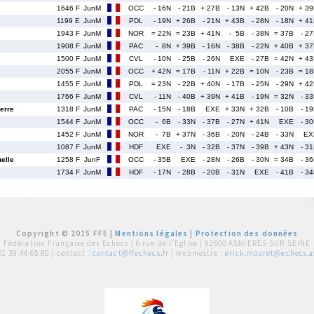
1646 F
JunM
OCC
- 16N
- 21B
+ 27B
- 13N
+ 42B
- 20N
+ 3
1199 E
JunM
PDL
- 19N
+ 26B
- 21N
+ 43B
- 28N
- 18N
+ 4
1943 F
JunM
NOR
= 22N
= 23B
+ 41N
- 5B
- 38N
= 37B
- 2
1908 F
JunM
PAC
- 8N
+ 39B
- 16N
- 38B
- 22N
+ 40B
+ 3
1500 F
JunM
CVL
- 10N
- 25B
- 26N
EXE
- 27B
= 42N
+ 4
2055 F
JunM
OCC
+ 42N
= 17B
- 11N
+ 22B
= 10N
- 23B
= 1
1455 F
JunM
PDL
= 23N
- 22B
+ 40N
- 17B
- 25N
- 29N
+ 4
1766 F
JunM
CVL
- 11N
- 40B
+ 39N
+ 41B
- 19N
= 32N
- 3
erre
1318 F
JunM
PAC
- 15N
- 18B
EXE
+ 33N
+ 32B
- 10B
- 1
1544 F
JunM
OCC
- 6B
- 33N
- 37B
- 27N
+ 41N
EXE
- 3
1452 F
JunM
NOR
- 7B
+ 37N
- 36B
- 20N
- 24B
- 33N
EX
1087 F
JunM
HDF
EXE
- 3N
- 32B
- 37N
- 39B
+ 43N
- 3
elle
1258 F
JunF
OCC
- 35B
EXE
- 28N
- 26B
- 30N
= 34B
- 3
1734 F
JunM
HDF
- 17N
- 28B
- 20B
- 31N
EXE
- 41B
- 3
Copyright © 2015 FFE |
Mentions légales
|
Protection des données
Fédération Française des Echecs |
6 rue de l'Eglise | 92600 ASNIERES SUR SEINE
01 39 44 65 80
| contact :
contact@ffechecs.fr
| webmestre :
erick.mouret@echecs.as