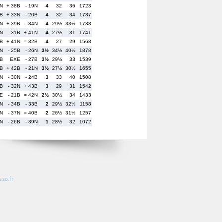
9N
+ 38B
- 19N
4
32
36
1723
1B
+ 33N
- 20B
4
32
34
1787
7N
+ 39B
= 34N
4
29½
33½
1738
7N
- 31B
+ 41N
4
27½
31
1741
3B
+ 41N
= 32B
4
27
29
1568
8N
- 25B
- 26N
3½
34½
40½
1878
2B
EXE
- 27B
3½
29½
33
1539
3B
+ 42B
- 21N
3½
27½
30½
1655
9N
- 30N
- 24B
3
33
40
1508
0B
- 32N
+ 43B
3
29
31
1542
E
- 21B
= 42N
2½
30½
34
1433
1N
- 34B
- 33B
2
29½
32½
1158
6N
- 37N
= 40B
2
26½
31½
1257
4N
- 26B
- 39N
1
28½
32
1072
so.fr