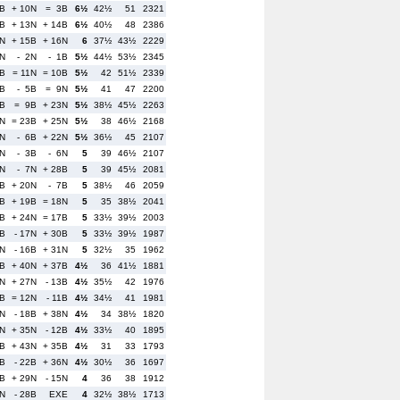
5B
+ 10N
= 3B
6½
42½
51
2321
4B
+ 13N
+ 14B
6½
40½
48
2386
0N
+ 15B
+ 16N
6
37½
43½
2229
N
- 2N
- 1B
5½
44½
53½
2345
2B
= 11N
= 10B
5½
42
51½
2339
B
- 5B
= 9N
5½
41
47
2200
3B
= 9B
+ 23N
5½
38½
45½
2263
8N
= 23B
+ 25N
5½
38
46½
2168
1N
- 6B
+ 22N
5½
36½
45
2107
3N
- 3B
- 6N
5
39
46½
2107
5N
- 7N
+ 28B
5
39
45½
2081
9B
+ 20N
- 7B
5
38½
46
2059
0B
+ 19B
= 18N
5
35
38½
2041
5B
+ 24N
= 17B
5
33½
39½
2003
8B
- 17N
+ 30B
5
33½
39½
1987
7N
- 16B
+ 31N
5
32½
35
1962
4B
+ 40N
+ 37B
4½
36
41½
1881
9N
+ 27N
- 13B
4½
35½
42
1976
4B
= 12N
- 11B
4½
34½
41
1981
1N
- 18B
+ 38N
4½
34
38½
1820
6N
+ 35N
- 12B
4½
33½
40
1895
5B
+ 43N
+ 35B
4½
31
33
1793
2B
- 22B
+ 36N
4½
30½
36
1697
2B
+ 29N
- 15N
4
36
38
1912
6N
- 28B
EXE
4
32½
38½
1713