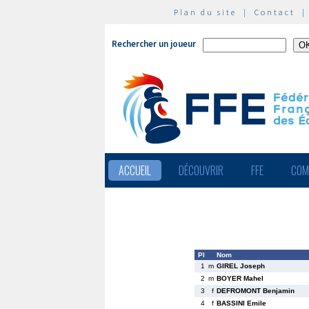
Plan du site
|
Contact
Rechercher un joueur
ACCUEIL
DÉCOUVRIR
FFE
COM
Pl
Nom
1
m
GIREL Joseph
2
m
BOYER Mahel
3
f
DEFROMONT Benjamin
4
f
BASSINI Emile