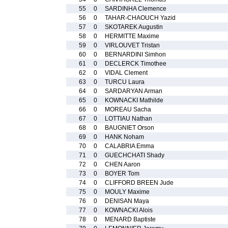
55
0
SARDINHA Clemence
56
0
TAHAR-CHAOUCH Yazid
57
0
SKOTAREK Augustin
58
0
HERMITTE Maxime
59
0
VIRLOUVET Tristan
60
0
BERNARDINI Simhon
61
0
DECLERCK Timothee
62
0
VIDAL Clement
63
0
TURCU Laura
64
0
SARDARYAN Arman
65
0
KOWNACKI Mathilde
66
0
MOREAU Sacha
67
0
LOTTIAU Nathan
68
0
BAUGNIET Orson
69
0
HANK Noham
70
0
CALABRIA Emma
71
0
GUECHCHATI Shady
72
0
CHEN Aaron
73
0
BOYER Tom
74
0
CLIFFORD BREEN Jude
75
0
MOULY Maxime
76
0
DENISAN Maya
77
0
KOWNACKI Alois
78
0
MENARD Baptiste