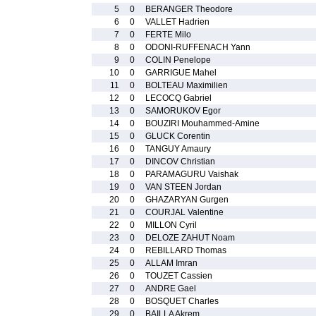
5
0
BERANGER Theodore
6
0
VALLET Hadrien
7
0
FERTE Milo
8
0
ODONI-RUFFENACH Yann
9
0
COLIN Penelope
10
0
GARRIGUE Mahel
11
0
BOLTEAU Maximilien
12
0
LECOCQ Gabriel
13
0
SAMORUKOV Egor
14
0
BOUZIRI Mouhammed-Amine
15
0
GLUCK Corentin
16
0
TANGUY Amaury
17
0
DINCOV Christian
18
0
PARAMAGURU Vaishak
19
0
VAN STEEN Jordan
20
0
GHAZARYAN Gurgen
21
0
COURJAL Valentine
22
0
MILLON Cyril
23
0
DELOZE ZAHUT Noam
24
0
REBILLARD Thomas
25
0
ALLAM Imran
26
0
TOUZET Cassien
27
0
ANDRE Gael
28
0
BOSQUET Charles
29
0
BAILLA Akrem