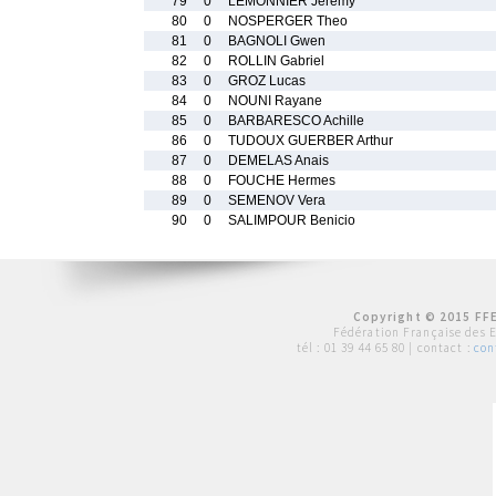
79
0
LEMONNIER Jeremy
80
0
NOSPERGER Theo
81
0
BAGNOLI Gwen
82
0
ROLLIN Gabriel
83
0
GROZ Lucas
84
0
NOUNI Rayane
85
0
BARBARESCO Achille
86
0
TUDOUX GUERBER Arthur
87
0
DEMELAS Anais
88
0
FOUCHE Hermes
89
0
SEMENOV Vera
90
0
SALIMPOUR Benicio
Copyright © 2015 FFE
Fédération Française des 
tél :
01 39 44 65 80
| contact :
con