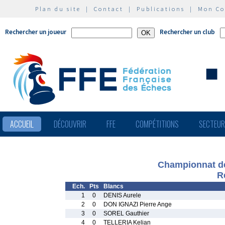
Plan du site
|
Contact
|
Publications
|
Mon C
Rechercher un joueur
Rechercher un club
ACCUEIL
DÉCOUVRIR
FFE
COMPÉTITIONS
SECTEU
Championnat de
R
Ech.
Pts
Blancs
1
0
DENIS Aurele
2
0
DON IGNAZI Pierre Ange
3
0
SOREL Gauthier
4
0
TELLERIA Kelian