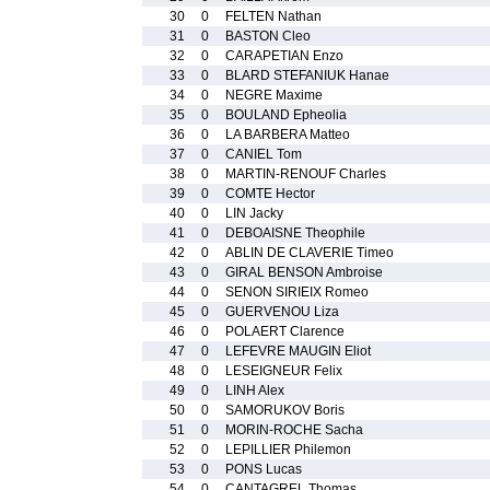
30
0
FELTEN Nathan
31
0
BASTON Cleo
32
0
CARAPETIAN Enzo
33
0
BLARD STEFANIUK Hanae
34
0
NEGRE Maxime
35
0
BOULAND Epheolia
36
0
LA BARBERA Matteo
37
0
CANIEL Tom
38
0
MARTIN-RENOUF Charles
39
0
COMTE Hector
40
0
LIN Jacky
41
0
DEBOAISNE Theophile
42
0
ABLIN DE CLAVERIE Timeo
43
0
GIRAL BENSON Ambroise
44
0
SENON SIRIEIX Romeo
45
0
GUERVENOU Liza
46
0
POLAERT Clarence
47
0
LEFEVRE MAUGIN Eliot
48
0
LESEIGNEUR Felix
49
0
LINH Alex
50
0
SAMORUKOV Boris
51
0
MORIN-ROCHE Sacha
52
0
LEPILLIER Philemon
53
0
PONS Lucas
54
0
CANTAGREL Thomas