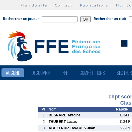
Plan du site
|
Contact
|
Publications
|
Mon C
Rechercher un joueur
Rechercher un club
ACCUEIL
DÉCOUVRIR
FFE
COMPÉTITIONS
SECTEU
chpt scol
Clas
Pl
Nom
Rapide
1
BESNARD Antoine
1134 F
2
THUBERT Lucas
1134 F
3
ABDELNUR TAVARES Juan
999 N