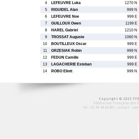
4
LEFEUVRE Luka
1270 N
5
RIGUIDEL Alan
999 N
6
LEFEUVRE Noe
999 E
7
GUILLOUX Owen
1199 E
8
HAREL Gabriel
1210 N
9
TROSSAT Auguste
1060 N
10
BOUTILLEUX Oscar
999 E
11
GRZESIAK Robin
999 N
12
FEDUN Camille
999 E
13
LAGACHERIE Esteban
999 E
14
ROBO Eliott
999 N
Copyright © 2015 FFE
Fédération Française des 
tél :
01 39 44 65 80
| contact :
con