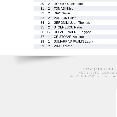
30
2
HOUHOU Alexandre
31
2
TOMASI Elise
32
2
DIAS Savin
33
2
VUITTON Gilles
34
2
GERONIMI Jean-Thomas
35
2
STOENESCU Radu
36
1½
DELADERRIERE Calypso
37
1
CRISTOFARI Antoine
38
1
SUMARRIVA PAULIN Laura
39
½
VITA Fabrizio
Copyright © 2015 FFE
Fédération Française des 
tél :
01 39 44 65 80
| contact :
con