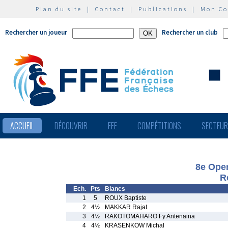
Plan du site
|
Contact
|
Publications
|
Mon C
Rechercher un joueur
Rechercher un club
ACCUEIL
DÉCOUVRIR
FFE
COMPÉTITIONS
SECTEU
8e Open
R
Ech.
Pts
Blancs
1
5
ROUX Baptiste
2
4½
MAKKAR Rajat
3
4½
RAKOTOMAHARO Fy Antenaina
4
4½
KRASENKOW Michal