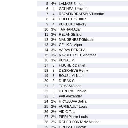
5
4½
LAMAZE Simon
6
4
GATINEAU Yovann
7
4
RAZAFINDRATSIMA Timothe
8
4
COLLUTIIS Duilio
9
4
KUKELKO Alexey
10
3½
TARHAN Adar
11
3½
RELANGE Eloi
12
3½
MAUGENEST Ghislain
13
3½
CELIK Ali Alper
14
3½
AARAV DENGLA
15
3½
NAVROTESCU Andreea
16
3½
KUNAL M.
17
3
FISCHER Daniel
18
3
DEGRAEVE Remy
19
3
BOUSLIMI Nabil
20
3
DURAK Can
21
3
TOMASI Albert
22
3
UTRERA Ludovic
23
3
PAK Alexander
24
2½
HRYZLOVA Sofiia
25
2½
AURIBAULT Louis
26
2½
VIDIC Teja
27
2½
PIERI Pierre-Louis
28
2½
RATIER-FONTANA Matteo
29
2½
GROSSE Ludovic