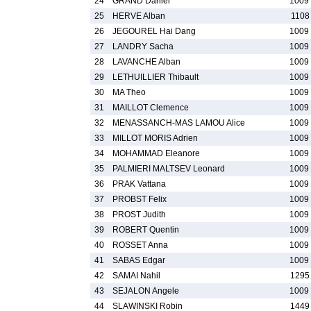
24
GRAND Daniel
1009
25
HERVE Alban
1108
26
JEGOUREL Hai Dang
1009
27
LANDRY Sacha
1009
28
LAVANCHE Alban
1009
29
LETHUILLIER Thibault
1009
30
MA Theo
1009
31
MAILLOT Clemence
1009
32
MENASSANCH-MAS LAMOU Alice
1009
33
MILLOT MORIS Adrien
1009
34
MOHAMMAD Eleanore
1009
35
PALMIERI MALTSEV Leonard
1009
36
PRAK Vattana
1009
37
PROBST Felix
1009
38
PROST Judith
1009
39
ROBERT Quentin
1009
40
ROSSET Anna
1009
41
SABAS Edgar
1009
42
SAMAI Nahil
1295
43
SEJALON Angele
1009
44
SLAWINSKI Robin
1449