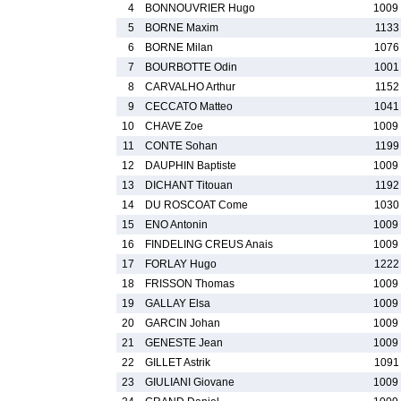
4
BONNOUVRIER Hugo
1009
5
BORNE Maxim
1133
6
BORNE Milan
1076
7
BOURBOTTE Odin
1001
8
CARVALHO Arthur
1152
9
CECCATO Matteo
1041
10
CHAVE Zoe
1009
11
CONTE Sohan
1199
12
DAUPHIN Baptiste
1009
13
DICHANT Titouan
1192
14
DU ROSCOAT Come
1030
15
ENO Antonin
1009
16
FINDELING CREUS Anais
1009
17
FORLAY Hugo
1222
18
FRISSON Thomas
1009
19
GALLAY Elsa
1009
20
GARCIN Johan
1009
21
GENESTE Jean
1009
22
GILLET Astrik
1091
23
GIULIANI Giovane
1009