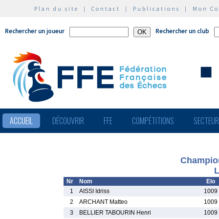
Plan du site
|
Contact
|
Publications
|
Mon C
Rechercher un joueur
Rechercher un club
ACCUEIL
DÉCOUVRIR
FFE
COMPÉTITIONS
SECTEU
Champion
L
Nr
Nom
Elo
1
AISSI Idriss
1009
2
ARCHANT Matteo
1009
3
BELLIER TABOURIN Henri
1009