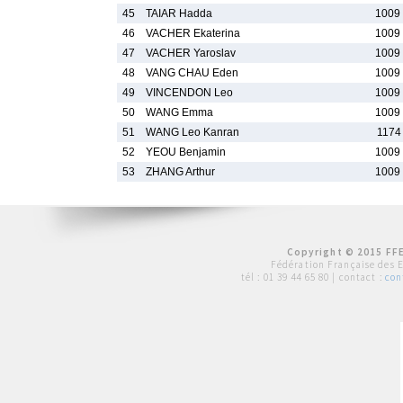
45
TAIAR Hadda
1009
46
VACHER Ekaterina
1009
47
VACHER Yaroslav
1009
48
VANG CHAU Eden
1009
49
VINCENDON Leo
1009
50
WANG Emma
1009
51
WANG Leo Kanran
1174
52
YEOU Benjamin
1009
53
ZHANG Arthur
1009
Copyright © 2015 FFE
Fédération Française des 
tél :
01 39 44 65 80
| contact :
con