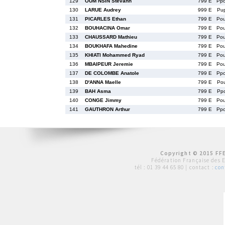
129
OUM NSIN Stevann
799 E
Pp
130
LARUE Audrey
999 E
Pu
131
PICARLES Ethan
799 E
Po
132
BOUHACINA Omar
799 E
Po
133
CHAUSSARD Mathieu
799 E
Po
134
BOUKHAFA Mahedine
799 E
Po
135
KHIATI Mohammed Ryad
799 E
Po
136
MBAIPEUR Jeremie
799 E
Po
137
DE COLOMBE Anatole
799 E
Pp
138
D'ANNA Maelle
799 E
Po
139
BAH Asma
799 E
Pp
140
CONGE Jimmy
799 E
Po
141
GAUTHRON Arthur
799 E
Pp
Copyright © 2015 FFE
Fédération Française des 
tél :
01 39 44 65 80
| contact :
con