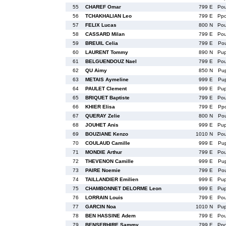
55
CHAREF Omar
799 E
Po
56
TCHAKHALIAN Leo
799 E
Pp
57
FELIX Lucas
800 N
Po
58
CASSARD Milan
799 E
Po
59
BREUIL Celia
799 E
Po
60
LAURENT Tommy
890 N
Pu
61
BELGUENDOUZ Nael
799 E
Po
62
QU Aimy
850 N
Pu
63
METAIS Aymeline
999 E
Pu
64
PAULET Clement
999 E
Pu
65
BRIQUET Baptiste
799 E
Po
66
KHIER Elisa
799 E
Pp
67
QUERAY Zelie
800 N
Po
68
JOUHET Anis
999 E
Pu
69
BOUZIANE Kenzo
1010 N
Po
70
COULAUD Camille
999 E
Pu
71
MONDIE Arthur
799 E
Po
72
THEVENON Camille
999 E
Pu
73
PAIRE Noemie
799 E
Po
74
TAILLANDIER Emilien
999 E
Pu
75
CHAMBONNET DELORME Leon
999 E
Pu
76
LORRAIN Louis
799 E
Po
77
GARCIN Noa
1010 N
Pu
78
BEN HASSINE Adem
799 E
Po
79
BENSERHIRE Sammy
799 E
Pp