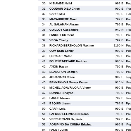
30
KISIAMBE Nsiki
999 E
Pu
31
COUDAIR-DIEU Chloe
999 E
Pu
32
CARPI Mila
799 E
Po
33
MACAUDIERE Mael
799 E
Po
34
AL SALAMAH Akram
799 E
Po
35
GUILLOT Cassandre
940 N
Po
36
FANGET Clement
799 E
Po
37
VEGA Charly
799 E
Po
38
RICHARD BERTHOLON Maxime
1190 N
Pu
39
OUM NSIN Lenny
999 E
Pu
40
HERAULT Mateo
799 E
Po
41
FOURNET-FAYARD Hadrien
960 N
Pu
42
AYDIN Hasan
799 E
Po
43
BLANCHON Bastien
799 E
Po
44
JOUANARD Chloe
999 E
Pu
45
BENYAKHOU Marwa Kenza
910 N
Po
46
MICHEL AGAVRILOAIA Victor
999 E
Pu
47
BONNET Shayne
799 E
Po
48
LARUE Manon
799 E
Po
49
ESQUIS Liyam
799 E
Pp
50
CARPI Leia
999 E
Pu
51
LAFOND LELIMOUSIN Noah
799 E
Po
52
VERCHERAND Baptiste
799 E
Po
53
AGRIPINO DA CUNHA Edwina
999 E
Pu
54
PADET Jules
999 E
Pu