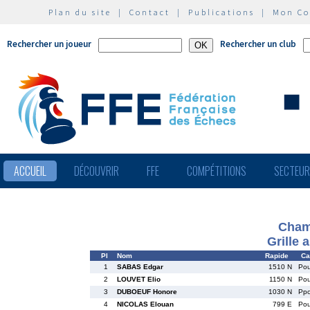
Plan du site
|
Contact
|
Publications
|
Mon C
Rechercher un joueur
Rechercher un club
ACCUEIL
DÉCOUVRIR
FFE
COMPÉTITIONS
SECTEU
Cham
Grille 
Pl
Nom
Rapide
Ca
1
SABAS Edgar
1510 N
Po
2
LOUVET Elio
1150 N
Po
3
DUBOEUF Honore
1030 N
Pp
4
NICOLAS Elouan
799 E
Po