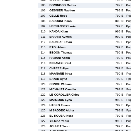
105
DOMINGOS Mathis
799 E
Po
106
GESNIER Mathieu
799 E
Po
107
CELLE Rose
799 E
Po
108
SADOUKI Ihsan
800 N
Pu
109
HERNANDEZ Loris
799 E
Pp
110
KANDA Kilan
999 E
Pu
111
BRAHIM Aymen
999 E
Pu
112
SAUZEAT Ethan
799 E
Pp
113
RADI Adam
799 E
Po
114
BEGON Thomas
799 E
Po
115
HAMANI Adem
799 E
Po
116
KISIAMBE Paul
799 E
Po
117
CHAREF Alya
799 E
Po
118
MAANANE Iniya
799 E
Po
119
SAYAD Ayna
799 E
Pp
120
CONGE William
799 E
Po
121
MICHALET Camille
799 E
Po
122
LE COROLLER Chloe
799 E
Pp
123
MARZOUK Lyna
999 E
Pu
124
HASKO Timeo
799 E
Pp
125
M SADDEK Aicha
799 E
Pp
126
EL KOUBAI Nora
799 E
Pp
127
YILMAZ Yasin
999 E
Pu
128
JOUHET Youri
799 E
Po