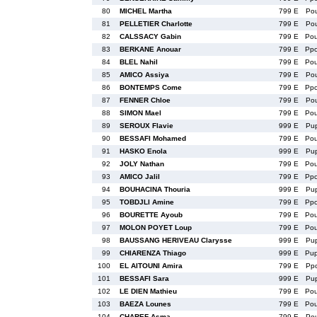
80
MICHEL Martha
799 E
Po
81
PELLETIER Charlotte
799 E
Po
82
CALSSACY Gabin
799 E
Po
83
BERKANE Anouar
799 E
Pp
84
BLEL Nahil
799 E
Po
85
AMICO Assiya
799 E
Po
86
BONTEMPS Come
799 E
Pp
87
FENNER Chloe
799 E
Po
88
SIMON Mael
799 E
Po
89
SEROUX Flavie
999 E
Pu
90
BESSAFI Mohamed
799 E
Po
91
HASKO Enola
999 E
Pu
92
JOLY Nathan
799 E
Po
93
AMICO Jalil
799 E
Pp
94
BOUHACINA Thouria
999 E
Pu
95
TOBDJLI Amine
799 E
Pp
96
BOURETTE Ayoub
799 E
Po
97
MOLON POYET Loup
799 E
Po
98
BAUSSANG HERIVEAU Clarysse
999 E
Pu
99
CHIARENZA Thiago
999 E
Pu
100
EL AITOUNI Amira
799 E
Pp
101
BESSAFI Sara
999 E
Pu
102
LE DIEN Mathieu
799 E
Po
103
BAEZA Lounes
799 E
Po
104
CHAREF Asma
799 E
Po