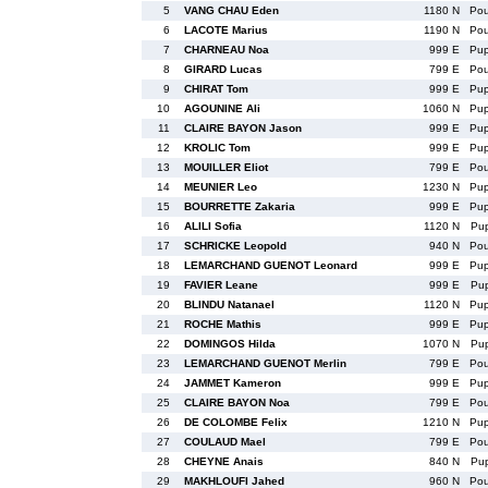
5
VANG CHAU Eden
1180 N
Po
6
LACOTE Marius
1190 N
Po
7
CHARNEAU Noa
999 E
Pu
8
GIRARD Lucas
799 E
Po
9
CHIRAT Tom
999 E
Pu
10
AGOUNINE Ali
1060 N
Pu
11
CLAIRE BAYON Jason
999 E
Pu
12
KROLIC Tom
999 E
Pu
13
MOUILLER Eliot
799 E
Po
14
MEUNIER Leo
1230 N
Pu
15
BOURRETTE Zakaria
999 E
Pu
16
ALILI Sofia
1120 N
Pu
17
SCHRICKE Leopold
940 N
Po
18
LEMARCHAND GUENOT Leonard
999 E
Pu
19
FAVIER Leane
999 E
Pu
20
BLINDU Natanael
1120 N
Pu
21
ROCHE Mathis
999 E
Pu
22
DOMINGOS Hilda
1070 N
Pu
23
LEMARCHAND GUENOT Merlin
799 E
Po
24
JAMMET Kameron
999 E
Pu
25
CLAIRE BAYON Noa
799 E
Po
26
DE COLOMBE Felix
1210 N
Pu
27
COULAUD Mael
799 E
Po
28
CHEYNE Anais
840 N
Pu
29
MAKHLOUFI Jahed
960 N
Po