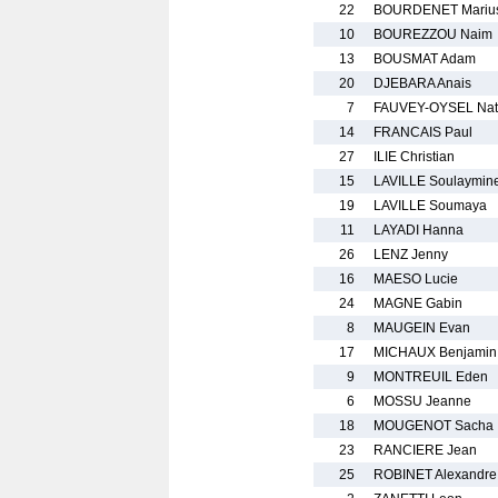
22
BOURDENET Mariu
10
BOUREZZOU Naim
13
BOUSMAT Adam
20
DJEBARA Anais
7
FAUVEY-OYSEL Nat
14
FRANCAIS Paul
27
ILIE Christian
15
LAVILLE Soulaymin
19
LAVILLE Soumaya
11
LAYADI Hanna
26
LENZ Jenny
16
MAESO Lucie
24
MAGNE Gabin
8
MAUGEIN Evan
17
MICHAUX Benjamin
9
MONTREUIL Eden
6
MOSSU Jeanne
18
MOUGENOT Sacha
23
RANCIERE Jean
25
ROBINET Alexandre