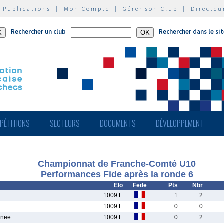
|
Publications
|
Mon Compte
|
Gérer son Club
|
Directeu
Rechercher un club
Rechercher dans le si
PÉTITIONS
SECTEURS
DOCUMENTS
DÉVELOPPEMENT
Championnat de Franche-Comté U10
Performances Fide après la ronde 6
Elo
Fede
Pts
Nbr
1009 E
1
2
1009 E
0
0
inee
1009 E
0
2