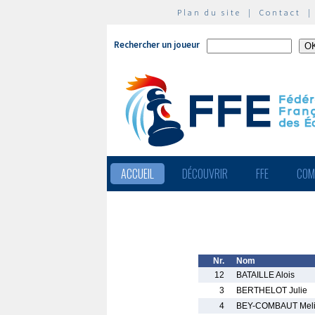
Plan du site
|
Contact
Rechercher un joueur
ACCUEIL
DÉCOUVRIR
FFE
COM
Nr.
Nom
12
BATAILLE Alois
3
BERTHELOT Julie
4
BEY-COMBAUT Mel