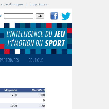
rs de Groupes
|
Imprimer
te
PARTENAIRES
BOUTIQUE
Moyenne
Gain/Perf
1200
1200
0
1096
420