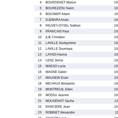
4
BOURDENET Marius
10
5
BOUREZZOU Naim
10
6
BOUSMAT Adam
10
7
DJEBARA Anais
10
8
FAUVEY-OYSEL Nathan
10
9
FRANCAIS Paul
10
10
ILIE Christian
10
11
LAVILLE Soulaymine
10
12
LAVILLE Soumaya
10
13
LAYADI Hanna
10
14
LENZ Jenny
10
15
MAESO Lucie
10
16
MAGNE Gabin
10
17
MAUGEIN Evan
10
18
MICHAUX Benjamin
10
19
MONTREUIL Eden
10
20
MOSSU Jeanne
10
21
MOUGENOT Sacha
13
22
RANCIERE Jean
10
23
ROBINET Alexandre
11