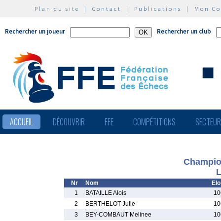
Plan du site
|
Contact
|
Publications
|
Mon C
Rechercher un joueur
Rechercher un club
ACCUEIL
DÉCOUVRIR
FFE
COMPÉTITIONS
SECTEU
Champio
L
Nr
Nom
Elo
1
BATAILLE Alois
10
2
BERTHELOT Julie
10
3
BEY-COMBAUT Melinee
10