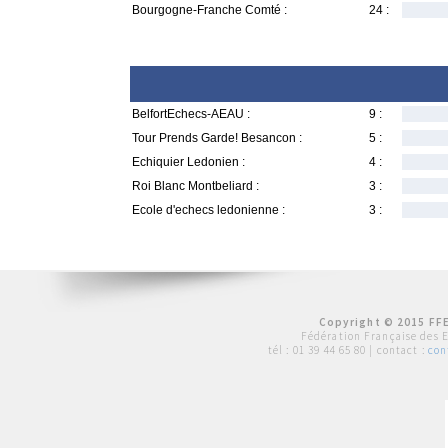
Bourgogne-Franche Comté :
24 :
BelfortEchecs-AEAU :
9 :
Tour Prends Garde! Besancon :
5 :
Echiquier Ledonien :
4 :
Roi Blanc Montbeliard :
3 :
Ecole d'echecs ledonienne :
3 :
Copyright © 2015 FFE
Fédération Française des 
tél :
01 39 44 65 80
| contact :
con