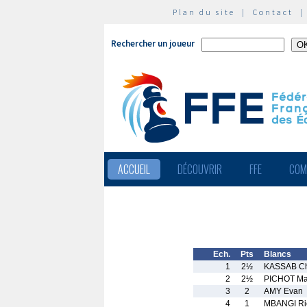
Plan du site
|
Contact
Rechercher un joueur
ACCUEIL
DÉCOUVRIR
FFE
COM
Ech.
Pts
Blancs
1
2½
KASSAB Ch
2
2½
PICHOT Ma
3
2
AMY Evan
4
1
MBANGI Ri