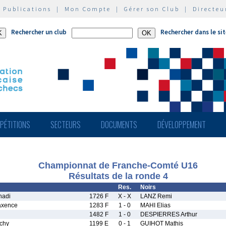
|
Publications
|
Mon Compte
|
Gérer son Club
|
Directeu
Rechercher un club
Rechercher dans le si
PÉTITIONS
SECTEURS
DOCUMENTS
DÉVELOPPEMENT
Championnat de Franche-Comté U16
Résultats de la ronde 4
Res.
Noirs
adi
1726 F
X - X
LANZ Remi
xence
1283 F
1 - 0
MAHI Elias
1482 F
1 - 0
DESPIERRES Arthur
chy
1199 E
0 - 1
GUIHOT Mathis