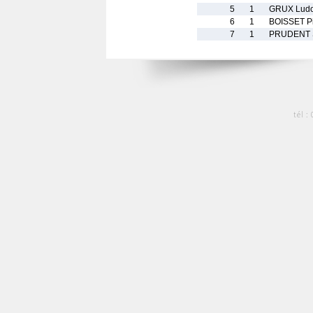
5
1
GRUX Ludo
6
1
BOISSET Pi
7
1
PRUDENT 
tél :