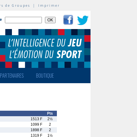
rs de Groupes
|
Imprimer
te
PARTENAIRES
BOUTIQUE
Pts
1513 F
2½
1099 F
2
1898 F
2
1319 F
1½