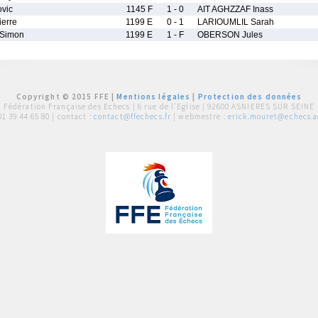
vic
1145 F
1 - 0
AIT AGHZZAF Inass
erre
1199 E
0 - 1
LARIOUMLIL Sarah
Simon
1199 E
1 - F
OBERSON Jules
Copyright © 2015 FFE |
Mentions légales
|
Protection des données
Fédération Française des Echecs |
6 rue de l'Eglise | 92600 ASNIERES SUR SEINE
01 39 44 65 80
| contact :
contact@ffechecs.fr
| webmestre :
erick.mouret@echecs.as