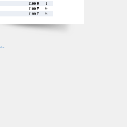
1199 E
1
1199 E
½
1199 E
½
so.fr