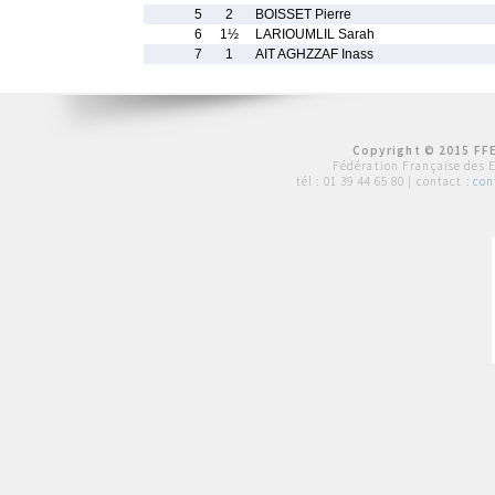
5
2
BOISSET Pierre
6
1½
LARIOUMLIL Sarah
7
1
AIT AGHZZAF Inass
Copyright © 2015 FFE
Fédération Française des 
tél :
01 39 44 65 80
| contact :
con