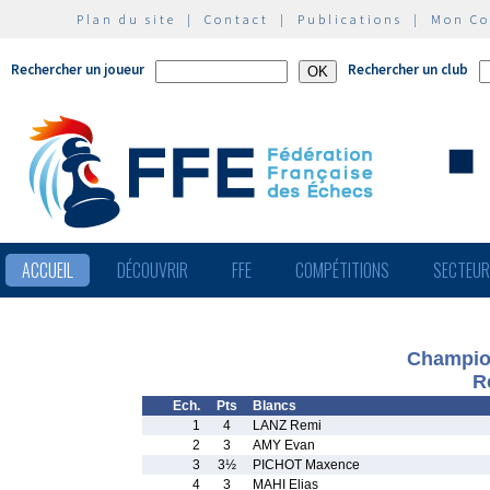
Plan du site
|
Contact
|
Publications
|
Mon C
Rechercher un joueur
Rechercher un club
ACCUEIL
DÉCOUVRIR
FFE
COMPÉTITIONS
SECTEU
Champio
R
Ech.
Pts
Blancs
1
4
LANZ Remi
2
3
AMY Evan
3
3½
PICHOT Maxence
4
3
MAHI Elias