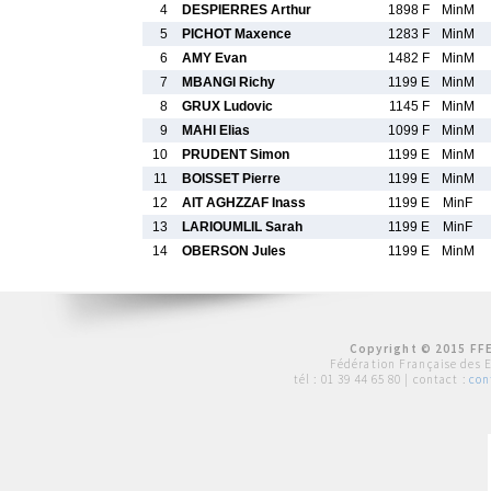
4
DESPIERRES Arthur
1898 F
MinM
5
PICHOT Maxence
1283 F
MinM
6
AMY Evan
1482 F
MinM
7
MBANGI Richy
1199 E
MinM
8
GRUX Ludovic
1145 F
MinM
9
MAHI Elias
1099 F
MinM
10
PRUDENT Simon
1199 E
MinM
11
BOISSET Pierre
1199 E
MinM
12
AIT AGHZZAF Inass
1199 E
MinF
13
LARIOUMLIL Sarah
1199 E
MinF
14
OBERSON Jules
1199 E
MinM
Copyright © 2015 FFE
Fédération Française des 
tél :
01 39 44 65 80
| contact :
con