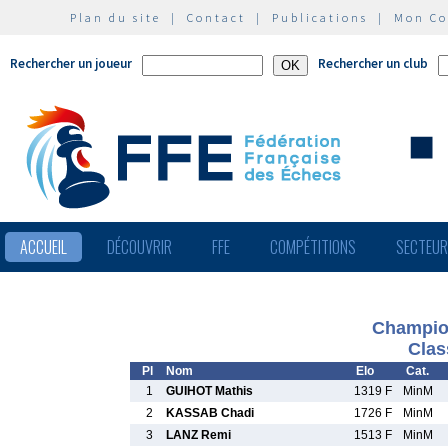
Plan du site
|
Contact
|
Publications
|
Mon C
Rechercher un joueur
Rechercher un club
ACCUEIL
DÉCOUVRIR
FFE
COMPÉTITIONS
SECTEU
Champio
Clas
Pl
Nom
Elo
Cat.
1
GUIHOT Mathis
1319 F
MinM
2
KASSAB Chadi
1726 F
MinM
3
LANZ Remi
1513 F
MinM