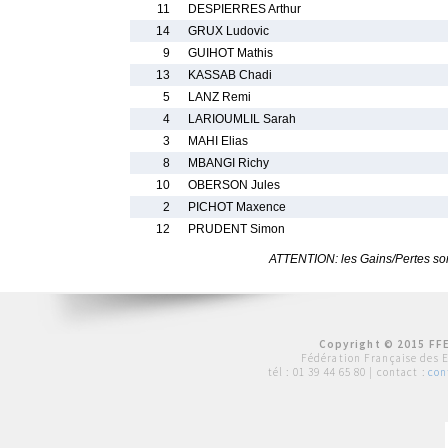
11
DESPIERRES Arthur
14
GRUX Ludovic
9
GUIHOT Mathis
13
KASSAB Chadi
5
LANZ Remi
4
LARIOUMLIL Sarah
3
MAHI Elias
8
MBANGI Richy
10
OBERSON Jules
2
PICHOT Maxence
12
PRUDENT Simon
ATTENTION: les Gains/Pertes sont
Copyright © 2015 FFE
Fédération Française des 
tél :
01 39 44 65 80
| contact :
con