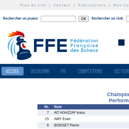
Plan du site
|
Contact
|
Publications
|
Mon C
Rechercher un joueur
Rechercher un club
ACCUEIL
DÉCOUVRIR
FFE
COMPÉTITIONS
SECTEU
Champio
Perform
Nr.
Nom
7
AIT AGHZZAF Inass
15
AMY Evan
6
BOISSET Pierre