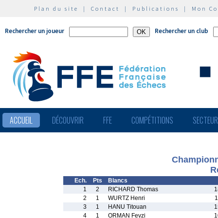
Plan du site
|
Contact
|
Publications
|
Mon C
Rechercher un joueur
Rechercher un club
ACCUEIL
DÉCOUVRIR
FFE
COMPÉTITIONS
SECTEU
Championn
R
Ech.
Pts
Blancs
1
2
RICHARD Thomas
1
2
1
WURTZ Henri
1
3
1
HANU Titouan
1
4
1
ORMAN Fevzi
1