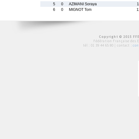
5
0
AZIMANI Soraya
1
6
0
MIGNOT Tom
1
Copyright © 2015 FFE
Fédération Française des 
tél :
01 39 44 65 80
| contact :
con