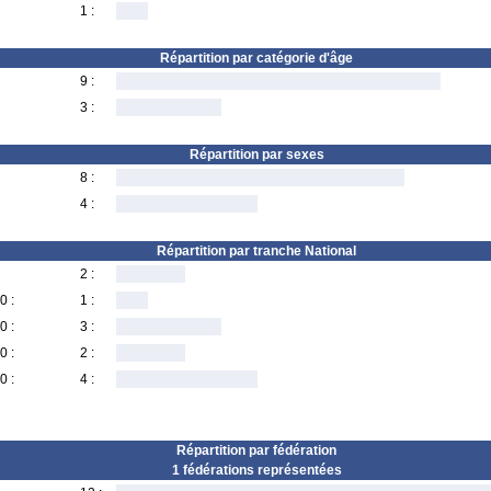
1 :
Répartition par catégorie d'âge
9 :
3 :
Répartition par sexes
8 :
4 :
Répartition par tranche National
2 :
0 :
1 :
0 :
3 :
0 :
2 :
0 :
4 :
Répartition par fédération
1 fédérations représentées