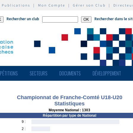
|
Publications
|
Mon Compte
|
Gérer son Club
|
Directeu
Rechercher un club
Rechercher dans le si
PÉTITIONS
SECTEURS
DOCUMENTS
DÉVELOPPEMENT
Championnat de Franche-Comté U18-U20
Statistiques
Moyenne National : 1303
Répartition par type de National
9 :
2 :