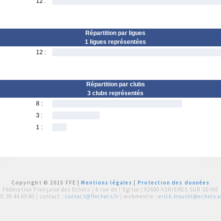
12 :
Répartition par ligues
1 ligues représentées
12 :
Répartition par clubs
3 clubs représentés
8 :
3 :
1 :
Copyright © 2015 FFE |
Mentions légales
|
Protection des données
Fédération Française des Echecs |
6 rue de l'Eglise | 92600 ASNIERES SUR SEINE
01 39 44 65 80
| contact :
contact@ffechecs.fr
| webmestre :
erick.mouret@echecs.as