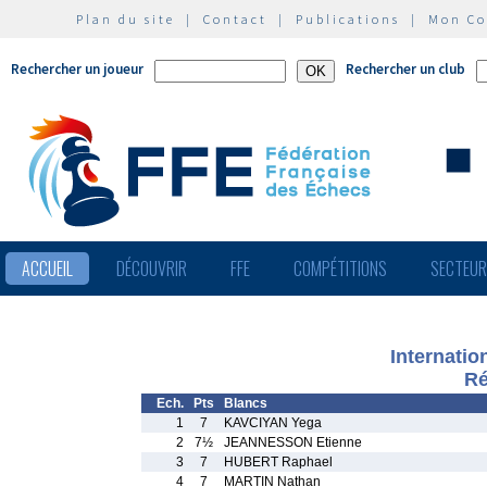
Plan du site
|
Contact
|
Publications
|
Mon C
Rechercher un joueur
Rechercher un club
ACCUEIL
DÉCOUVRIR
FFE
COMPÉTITIONS
SECTEU
Internatio
Ré
Ech.
Pts
Blancs
1
7
KAVCIYAN Yega
2
7½
JEANNESSON Etienne
3
7
HUBERT Raphael
4
7
MARTIN Nathan