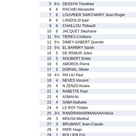
5
6½
DESSYN Timothee
6
6
RACHID Alexandre
7
6
LOUVRIER SAINT-MARY Jean-Roger
8
6
LANDOLSI Iyad
9
6
CHAILLOU Thibault
10
6
JACQUET Stephane
11
5½
TIERES Cristiano
12
5½
DIMEY-GABERT Quentin
13
5½
EL BARBRY Sarah
14
5
DE REMUR Jules
15
5
ROUBERT Emile
16
5
AMOROS Pierre
17
5
DORVAL Olivier
18
4½
PAI LIU Paul
19
4
NEVES Vincent
20
4
N ZENZO Kisala
21
4
RABETTE Paul
22
4
ASMAI Ali
23
4
SABA Nathalie
24
4
LE ROY Tristan
25
3½
RANDRIANARIMANANA Alicia
26
3
MOUSA Medhat
27
3
BRUMANT Jean-Claude
28
3
PAPE Hugo
29
1
ROLLIER Eric