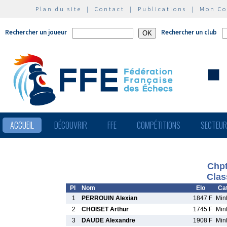
Plan du site
|
Contact
|
Publications
|
Mon C
Rechercher un joueur
Rechercher un club
ACCUEIL
DÉCOUVRIR
FFE
COMPÉTITIONS
SECTEU
Chpt
Clas
Pl
Nom
Elo
Cat
1
PERROUIN Alexian
1847 F
Mi
2
CHOISET Arthur
1745 F
Mi
3
DAUDE Alexandre
1908 F
Mi