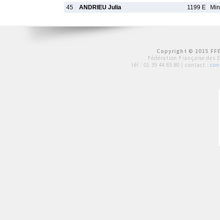
45
ANDRIEU Julia
1199 E
Min
Copyright © 2015 FFE
Fédération Française des 
tél :
01 39 44 65 80
| contact :
con