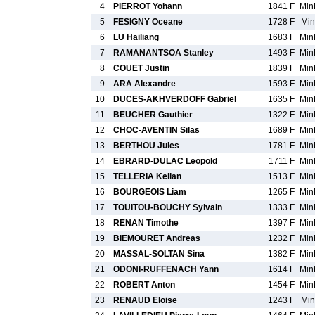
4
PIERROT Yohann
1841 F
Mi
5
FESIGNY Oceane
1728 F
Min
6
LU Hailiang
1683 F
Mi
7
RAMANANTSOA Stanley
1493 F
Mi
8
COUET Justin
1839 F
Mi
9
ARA Alexandre
1593 F
Mi
10
DUCES-AKHVERDOFF Gabriel
1635 F
Mi
11
BEUCHER Gauthier
1322 F
Mi
12
CHOC-AVENTIN Silas
1689 F
Mi
13
BERTHOU Jules
1781 F
Mi
14
EBRARD-DULAC Leopold
1711 F
Mi
15
TELLERIA Kelian
1513 F
Mi
16
BOURGEOIS Liam
1265 F
Mi
17
TOUITOU-BOUCHY Sylvain
1333 F
Mi
18
RENAN Timothe
1397 F
Mi
19
BIEMOURET Andreas
1232 F
Mi
20
MASSAL-SOLTAN Sina
1382 F
Mi
21
ODONI-RUFFENACH Yann
1614 F
Mi
22
ROBERT Anton
1454 F
Mi
23
RENAUD Eloise
1243 F
Min