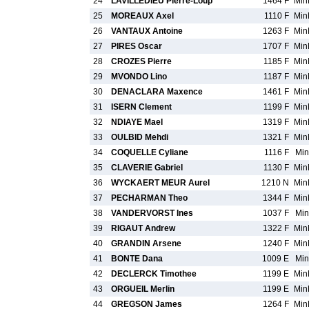
24
LAVILLEDIEU Pierre-Loup
1464 F
Mi
25
MOREAUX Axel
1110 F
Mi
26
VANTAUX Antoine
1263 F
Mi
27
PIRES Oscar
1707 F
Mi
28
CROZES Pierre
1185 F
Mi
29
MVONDO Lino
1187 F
Mi
30
DENACLARA Maxence
1461 F
Mi
31
ISERN Clement
1199 F
Mi
32
NDIAYE Mael
1319 F
Mi
33
OULBID Mehdi
1321 F
Mi
34
COQUELLE Cyliane
1116 F
Min
35
CLAVERIE Gabriel
1130 F
Mi
36
WYCKAERT MEUR Aurel
1210 N
Mi
37
PECHARMAN Theo
1344 F
Mi
38
VANDERVORST Ines
1037 F
Min
39
RIGAUT Andrew
1322 F
Mi
40
GRANDIN Arsene
1240 F
Mi
41
BONTE Dana
1009 E
Min
42
DECLERCK Timothee
1199 E
Mi
43
ORGUEIL Merlin
1199 E
Mi
44
GREGSON James
1264 F
Mi