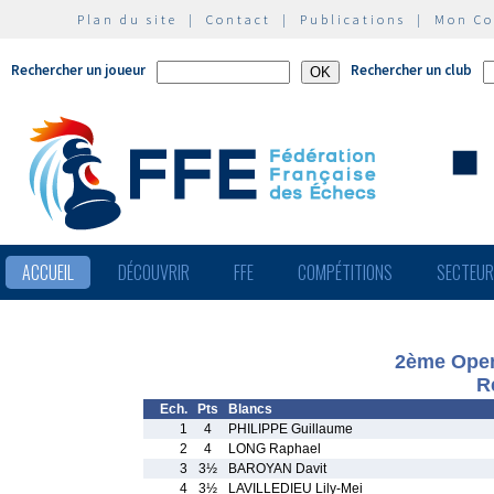
Plan du site
|
Contact
|
Publications
|
Mon C
Rechercher un joueur
Rechercher un club
ACCUEIL
DÉCOUVRIR
FFE
COMPÉTITIONS
SECTEU
2ème Open
R
Ech.
Pts
Blancs
1
4
PHILIPPE Guillaume
2
4
LONG Raphael
3
3½
BAROYAN Davit
4
3½
LAVILLEDIEU Lily-Mei