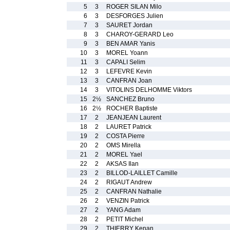
5
3
ROGER SILAN Milo
6
3
DESFORGES Julien
7
3
SAURET Jordan
8
3
CHAROY-GERARD Leo
9
3
BEN AMAR Yanis
10
3
MOREL Yoann
11
3
CAPALI Selim
12
3
LEFEVRE Kevin
13
3
CANFRAN Joan
14
3
VITOLINS DELHOMME Viktors
15
2½
SANCHEZ Bruno
16
2½
ROCHER Baptiste
17
2
JEANJEAN Laurent
18
2
LAURET Patrick
19
2
COSTA Pierre
20
2
OMS Mirella
21
2
MOREL Yael
22
2
AKSAS Ilan
23
2
BILLOD-LAILLET Camille
24
2
RIGAUT Andrew
25
2
CANFRAN Nathalie
26
2
VENZIN Patrick
27
2
YANG Adam
28
2
PETIT Michel
29
2
THIERRY Kenan