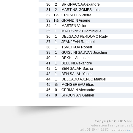
30
2
BRIGNACCA Alexandre
31
2
MARTINS-GOMES Luis
32
1½
CRUSELLS Pierre
33
1½
GRANDIN Arsene
34
1
MASTEN Victor
35
1
MALESINSKI Dominique
36
1
DELGADO PERDOMO Rudy
37
1
JEANJEAN Raphael
38
1
TSVETKOV Robert
39
1
GUIGLINI SAUVAN Joachim
40
1
DEKHIL Abdallah
41
1
BELLINI Alexandre
42
1
BEN SALAH Sasha
43
1
BEN SALAH Yacob
44
1
DELGADO AJENJO Manuel
45
½
MONGEREAU Elias
46
0
GERMAIN Alexandre
47
0
SIROUNIAN Gabriel
Copyright © 2015 FFE
Fédération Française des 
tél :
01 39 44 65 80
| contact :
con