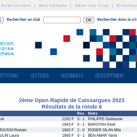
|
Publications
|
Mon Compte
|
Gérer son Club
|
Directeu
Rechercher un club
Rechercher dans le si
PÉTITIONS
SECTEURS
DOCUMENTS
DÉVELOPPEMENT
2ème Open Rapide de Caissargues 2023
Résultats de la ronde 6
Res.
Noirs
it
2202 F
0 - 1
PHILIPPE Guillaume
1943 F
0 - 1
BAROYAN Davit
OUSSA Roman
1802 F
1 - 0
ROGER SILAN Milo
ULIN Laura
1865 F
0 - 1
BEN AMAR Yanis