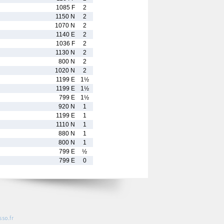
1085 F
2
1150 N
2
1070 N
2
1140 E
2
1036 F
2
1130 N
2
800 N
2
1020 N
2
1199 E
1½
1199 E
1½
799 E
1½
920 N
1
1199 E
1
1110 N
1
880 N
1
800 N
1
799 E
½
799 E
0
so.fr