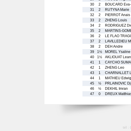
30
2
BOUCARD Eva-
31
2
RUTYNA Marie
32
2
PIERROT Anais
33
2
ZHENG Louis
34
2
RODRIGUEZ Di
35
2
MARTINS-GOME
36
2
LE FLAO TRAGG
37
2
LAVILLEDIEU M
38
2
DEH Andre
39
1½
MOREL Ysaline
40
1½
AKLIOUAT Lea
41
1
CAYCHO SUMAR
42
1
ZHENG Leo
43
1
CHARNALLET 
44
1
MATHIEU Edwi
45
½
PRLAINOVIC Dj
46
½
DEKHIL Imran
47
0
DREUX Matthia
tél :