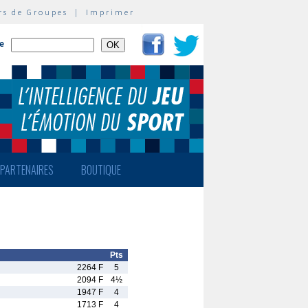
rs de Groupes
|
Imprimer
te
PARTENAIRES
BOUTIQUE
Pts
2264 F
5
2094 F
4½
1947 F
4
1713 F
4