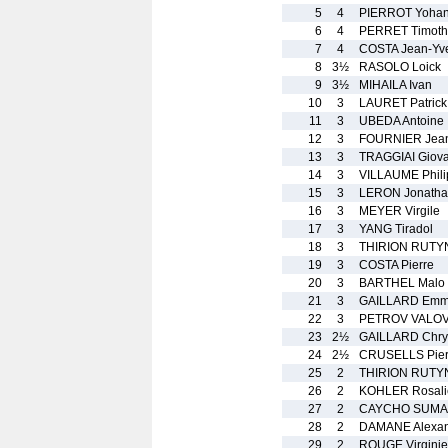
5
4
PIERROT Yoha
6
4
PERRET Timot
7
4
COSTA Jean-Yv
8
3½
RASOLO Loick
9
3½
MIHAILA Ivan
10
3
LAURET Patrick
11
3
UBEDA Antoine
12
3
FOURNIER Jean
13
3
TRAGGIAI Giova
14
3
VILLAUME Phili
15
3
LERON Jonath
16
3
MEYER Virgile
17
3
YANG Tiradol
18
3
THIRION RUTY
19
3
COSTA Pierre
20
3
BARTHEL Malo
21
3
GAILLARD Emm
22
3
PETROV VALOV 
23
2½
GAILLARD Chrys
24
2½
CRUSELLS Pier
25
2
THIRION RUTYN
26
2
KOHLER Rosali
27
2
CAYCHO SUMAR
28
2
DAMANE Alexa
29
2
ROUGE Virginie