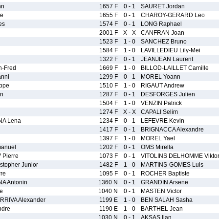
nn
1657 F
0 - 1
SAURET Jordan
he
1655 F
0 - 1
CHAROY-GERARD Leo
es
1574 F
0 - 1
LONG Raphael
2001 F
X - X
CANFRAN Joan
1523 F
1 - 0
SANCHEZ Bruno
1584 F
1 - 0
LAVILLEDIEU Lily-Mei
1322 F
0 - 1
JEANJEAN Laurent
-Fred
1669 F
1 - 0
BILLOD-LAILLET Camille
nni
1299 F
0 - 1
MOREL Yoann
ppe
1510 F
1 - 0
RIGAUT Andrew
an
1287 F
0 - 1
DESFORGES Julien
1504 F
1 - 0
VENZIN Patrick
1274 F
X - X
CAPALI Selim
NA Lena
1234 F
0 - 1
LEFEVRE Kevin
1417 F
0 - 1
BRIGNACCA Alexandre
1397 F
1 - 0
MOREL Yael
anuel
1202 F
0 - 1
OMS Mirella
Pierre
1073 F
0 - 1
VITOLINS DELHOMME Vikto
topher Junior
1482 F
1 - 0
MARTINS-GOMES Luis
re
1095 F
0 - 1
ROCHER Baptiste
A Antonin
1360 N
0 - 1
GRANDIN Arsene
e
1040 N
0 - 1
MASTEN Victor
RIVA Alexander
1199 E
1 - 0
BEN SALAH Sasha
ndre
1190 E
1 - 0
BARTHEL Jean
1030 N
0 - 1
AKSAS Ilan