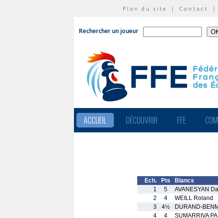
Plan du site
|
Contact
Rechercher un joueur
ACCUEIL
DÉCOUVRIR
FFE
COM
Ech.
Pts
Blancs
1
5
AVANESYAN Dav
2
4
WEILL Roland
3
4½
DURAND-BENM
4
4
SUMARRIVA PA