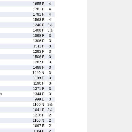
1855 F
4
1781 F
4
1781 F
4
1563 F
4
1240 F
3½
1408 F
3½
1898 F
3
1306 F
3
1511 F
3
1293 F
3
1506 F
3
1287 F
3
1488 F
3
1440 N
3
1199 E
3
1190 F
3
1371 F
3
rs
1344 F
3
999 E
3
1160 N
2½
1041 F
2½
1216 F
2
1100 N
2
1097 F
2
1164 F
2