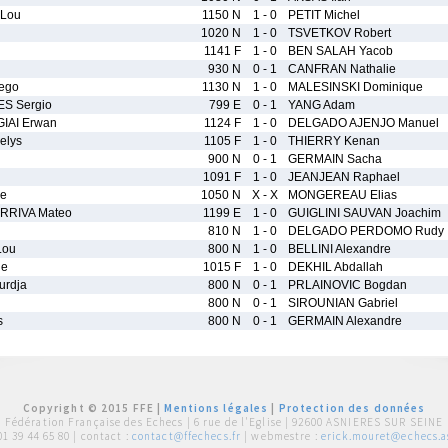
Lou
1150 N
1 - 0
PETIT Michel
1020 N
1 - 0
TSVETKOV Robert
1141 F
1 - 0
BEN SALAH Yacob
930 N
0 - 1
CANFRAN Nathalie
ego
1130 N
1 - 0
MALESINSKI Dominique
S Sergio
799 E
0 - 1
YANG Adam
IAI Erwan
1124 F
1 - 0
DELGADO AJENJO Manuel
elys
1105 F
1 - 0
THIERRY Kenan
900 N
0 - 1
GERMAIN Sacha
1091 F
1 - 0
JEANJEAN Raphael
ne
1050 N
X - X
MONGEREAU Elias
RIVA Mateo
1199 E
1 - 0
GUIGLINI SAUVAN Joachim
810 N
1 - 0
DELGADO PERDOMO Rudy
Lou
800 N
1 - 0
BELLINI Alexandre
ge
1015 F
1 - 0
DEKHIL Abdallah
urdja
800 N
0 - 1
PRLAINOVIC Bogdan
800 N
0 - 1
SIROUNIAN Gabriel
s
800 N
0 - 1
GERMAIN Alexandre
Copyright © 2015 FFE |
Mentions légales
|
Protection des données
Fédération Française des Echecs |
6 rue de l'Eglise | 92600 ASNIERES SUR SEINE
01 39 44 65 80
| contact :
contact@ffechecs.fr
| webmestre :
erick.mouret@echecs.as