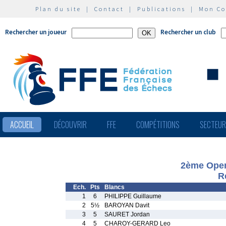
Plan du site
|
Contact
|
Publications
|
Mon C
Rechercher un joueur
Rechercher un club
ACCUEIL
DÉCOUVRIR
FFE
COMPÉTITIONS
SECTEU
2ème Open
R
Ech.
Pts
Blancs
1
6
PHILIPPE Guillaume
2
5½
BAROYAN Davit
3
5
SAURET Jordan
4
5
CHAROY-GERARD Leo