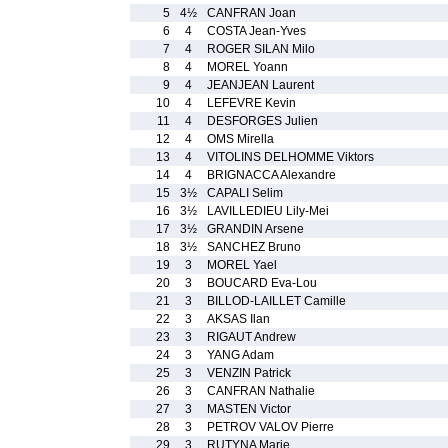
5
4½
CANFRAN Joan
6
4
COSTA Jean-Yves
7
4
ROGER SILAN Milo
8
4
MOREL Yoann
9
4
JEANJEAN Laurent
10
4
LEFEVRE Kevin
11
4
DESFORGES Julien
12
4
OMS Mirella
13
4
VITOLINS DELHOMME Viktors
14
4
BRIGNACCA Alexandre
15
3½
CAPALI Selim
16
3½
LAVILLEDIEU Lily-Mei
17
3½
GRANDIN Arsene
18
3½
SANCHEZ Bruno
19
3
MOREL Yael
20
3
BOUCARD Eva-Lou
21
3
BILLOD-LAILLET Camille
22
3
AKSAS Ilan
23
3
RIGAUT Andrew
24
3
YANG Adam
25
3
VENZIN Patrick
26
3
CANFRAN Nathalie
27
3
MASTEN Victor
28
3
PETROV VALOV Pierre
29
3
RUTYNA Marie