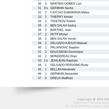
30
3
MARTINS-GOMES Luis
31
2½
GERMAIN Sacha
32
2
CAYCHO SUMARRIVA Mateo
33
2
THIERRY Kenan
34
2
TSVETKOV Robert
35
2
BEN SALAH Sasha
36
2
BARTHEL Jean
37
2
PETIT Michel
38
2
BEN SALAH Yacob
39
2
DELGADO AJENJO Manuel
40
2
PRLAINOVIC Bogdan
41
2
MALESINSKI Dominique
42
2
MONGEREAU Elias
43
1½
JEANJEAN Raphael
44
1
DELGADO PERDOMO Rudy
45
1
BELLINI Alexandre
46
1
GERMAIN Alexandre
47
0
DREUX Matthias
Copyright © 2015 FFE
Fédération Française des 
tél :
01 39 44 65 80
| contact :
con