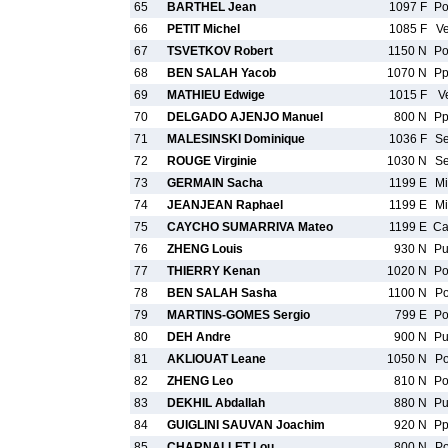
65
BARTHEL Jean
1097 F
P
66
PETIT Michel
1085 F
V
67
TSVETKOV Robert
1150 N
P
68
BEN SALAH Yacob
1070 N
P
69
MATHIEU Edwige
1015 F
V
70
DELGADO AJENJO Manuel
800 N
P
71
MALESINSKI Dominique
1036 F
S
72
ROUGE Virginie
1030 N
S
73
GERMAIN Sacha
1199 E
M
74
JEANJEAN Raphael
1199 E
M
75
CAYCHO SUMARRIVA Mateo
1199 E
C
76
ZHENG Louis
930 N
P
77
THIERRY Kenan
1020 N
P
78
BEN SALAH Sasha
1100 N
P
79
MARTINS-GOMES Sergio
799 E
P
80
DEH Andre
900 N
P
81
AKLIOUAT Leane
1050 N
P
82
ZHENG Leo
810 N
P
83
DEKHIL Abdallah
880 N
P
84
GUIGLINI SAUVAN Joachim
920 N
P
85
CHARNALLET Lou
800 N
P