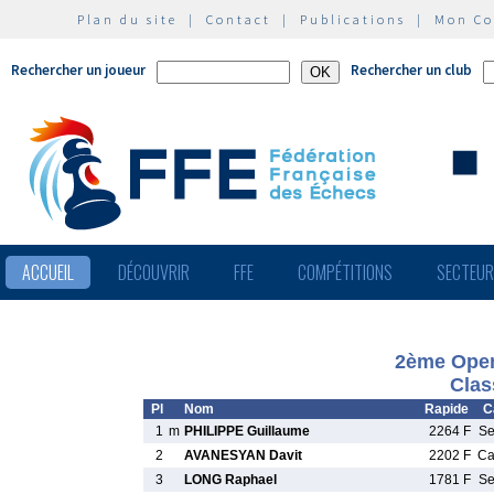
Plan du site
|
Contact
|
Publications
|
Mon C
Rechercher un joueur
Rechercher un club
ACCUEIL
DÉCOUVRIR
FFE
COMPÉTITIONS
SECTEU
2ème Open
Clas
Pl
Nom
Rapide
C
1
m
PHILIPPE Guillaume
2264 F
S
2
AVANESYAN Davit
2202 F
C
3
LONG Raphael
1781 F
S