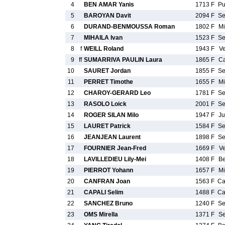
4
BEN AMAR Yanis
1713 F
P
5
BAROYAN Davit
2094 F
S
6
DURAND-BENMOUSSA Roman
1802 F
M
7
MIHAILA Ivan
1523 F
S
8
f
WEILL Roland
1943 F
V
9
ff
SUMARRIVA PAULIN Laura
1865 F
C
10
SAURET Jordan
1855 F
S
11
PERRET Timothe
1655 F
M
12
CHAROY-GERARD Leo
1781 F
S
13
RASOLO Loick
2001 F
S
14
ROGER SILAN Milo
1947 F
J
15
LAURET Patrick
1584 F
S
16
JEANJEAN Laurent
1898 F
S
17
FOURNIER Jean-Fred
1669 F
V
18
LAVILLEDIEU Lily-Mei
1408 F
B
19
PIERROT Yohann
1657 F
M
20
CANFRAN Joan
1563 F
C
21
CAPALI Selim
1488 F
C
22
SANCHEZ Bruno
1240 F
S
23
OMS Mirella
1371 F
S