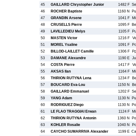
45
GAILLARD Chrystopher Junior
1482 F
S
46
ROCHER Baptiste
1160 N
P
47
GRANDIN Arsene
1041 F
M
48
CRUSELLS Pierre
1095 F
B
49
LAVILLEDIEU Melys
1105 F
P
50
MASTEN Victor
1216 F
V
51
MOREL Ysaline
1091 F
P
52
BILLOD-LAILLET Camille
1306 F
P
53
DAMANE Alexandre
1190 E
J
54
COSTA Pierre
1417 F
V
55
AKSAS Ilan
1164 F
M
56
THIRION RUTYNA Lena
1234 F
B
57
BOUCARD Eva-Lou
1150 N
B
58
GAILLARD Emmanuel
1202 F
S
59
YANG Adam
1130 N
P
60
RODRIGUEZ Diego
1130 N
P
61
LE FLAO TRAGGIAI Erwan
1124 F
M
62
THIRION RUTYNA Antonin
1360 N
P
63
KOHLER Rosalie
1040 N
P
64
CAYCHO SUMARRIVA Alexander
1199 E
C