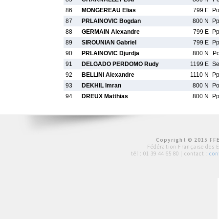
86
MONGEREAU Elias
799 E
P
87
PRLAINOVIC Bogdan
800 N
P
88
GERMAIN Alexandre
799 E
P
89
SIROUNIAN Gabriel
799 E
P
90
PRLAINOVIC Djurdja
800 N
P
91
DELGADO PERDOMO Rudy
1199 E
S
92
BELLINI Alexandre
1110 N
P
93
DEKHIL Imran
800 N
P
94
DREUX Matthias
800 N
P
Copyright © 2015 FFE
Fédération Française des 
tél :
01 39 44 65 80
| contact :
con