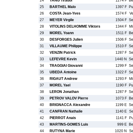
24
YANG Tiradol
1274 F
B
25
BARTHEL Malo
1397 F
P
26
COSTA Jean-Yves
1574 F
V
27
MEYER Virgile
1504 F
S
28
VITOLINS DELHOMME Viktors
1344 F
M
29
MOREL Yoann
1511 F
B
30
DESFORGES Julien
1506 F
S
31
VILLAUME Philippe
1510 F
S
32
VENZIN Patrick
1287 F
S
33
LEFEVRE Kevin
1440 N
S
34
TRAGGIAI Giovanni
1299 F
S
35
UBEDA Antoine
1322 F
S
36
RIGAUT Andrew
1293 F
M
37
MOREL Yael
1190 F
P
38
LERON Jonathan
1287 F
S
39
PETROV VALOV Pierre
1073 F
B
40
BRIGNACCA Alexandre
1199 E
S
41
CANFRAN Nathalie
1140 E
S
42
PIERROT Anais
1141 F
P
43
MARTINS-GOMES Luis
999 E
B
44
RUTYNA Marie
1020 N
S