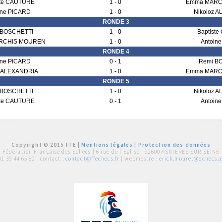
ste CAUTURE
1 - 0
Emma MARC
ine PICARD
1 - 0
Nikoloz 
RONDE 3
 BOSCHETTI
1 - 0
Baptist
RCHIS MOUREN
1 - 0
Antoin
RONDE 4
ine PICARD
0 - 1
Remi B
z ALEXANDRIA
1 - 0
Emma MARC
RONDE 5
 BOSCHETTI
1 - 0
Nikoloz 
ste CAUTURE
0 - 1
Antoin
Copyright © 2015 FFE |
Mentions légales
|
Protection des données
Fédération Française des Echecs |
6 rue de l'Eglise | 92600 ASNIERES SUR SEINE
01 39 44 65 80
| contact :
contact@ffechecs.fr
| webmestre :
erick.mouret@echecs.as