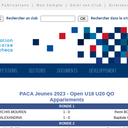
|
Publications
|
Mon Compte
|
Gérer son Club
|
Directeu
Rechercher un club
Rechercher dans le si
PÉTITIONS
SECTEURS
DOCUMENTS
DÉVELOPPEMENT
PACA Jeunes 2023 - Open U18 U20 QO
Appariements
RONDE 1
RCHIS MOUREN
1 - 0
Remi B
z ALEXANDRIA
1 - 0
Baptist
RONDE 2