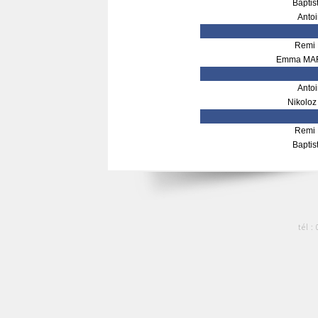
Bapti
Anto
Remi
Emma MA
Anto
Nikolo
Remi
Bapti
tél :