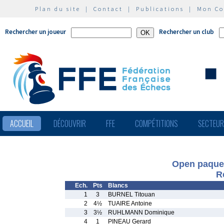
Plan du site
|
Contact
|
Publications
|
Mon C
Rechercher un joueur
Rechercher un club
ACCUEIL
DÉCOUVRIR
FFE
COMPÉTITIONS
SECTEU
Open paquere
R
Ech.
Pts
Blancs
1
3
BURNEL Titouan
2
4½
TUAIRE Antoine
3
3½
RUHLMANN Dominique
4
1
PINEAU Gerard