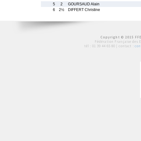
5
2
GOURSAUD Alain
6
2½
DIFFERT Christine
Copyright © 2015 FFE
Fédération Française des 
tél :
01 39 44 65 80
| contact :
con